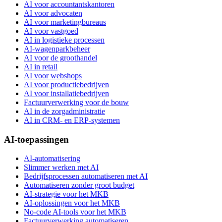
AI voor accountantskantoren
AI voor advocaten
AI voor marketingbureaus
AI voor vastgoed
AI in logistieke processen
AI-wagenparkbeheer
AI voor de groothandel
AI in retail
AI voor webshops
AI voor productiebedrijven
AI voor installatiebedrijven
Factuurverwerking voor de bouw
AI in de zorgadministratie
AI in CRM- en ERP-systemen
AI-toepassingen
AI-automatisering
Slimmer werken met AI
Bedrijfsprocessen automatiseren met AI
Automatiseren zonder groot budget
AI-strategie voor het MKB
AI-oplossingen voor het MKB
No-code AI-tools voor het MKB
Factuurverwerking automatiseren