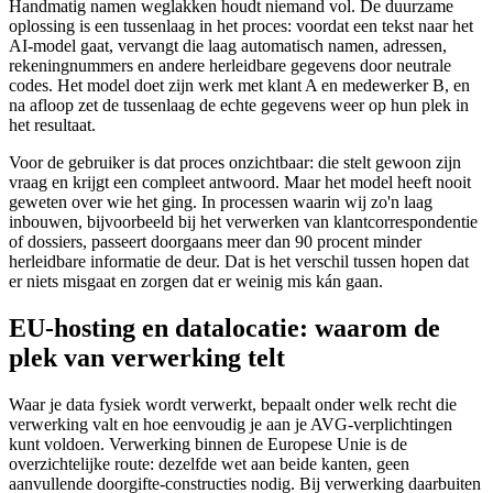
Handmatig namen weglakken houdt niemand vol. De duurzame
oplossing is een tussenlaag in het proces: voordat een tekst naar het
AI-model gaat, vervangt die laag automatisch namen, adressen,
rekeningnummers en andere herleidbare gegevens door neutrale
codes. Het model doet zijn werk met klant A en medewerker B, en
na afloop zet de tussenlaag de echte gegevens weer op hun plek in
het resultaat.
Voor de gebruiker is dat proces onzichtbaar: die stelt gewoon zijn
vraag en krijgt een compleet antwoord. Maar het model heeft nooit
geweten over wie het ging. In processen waarin wij zo'n laag
inbouwen, bijvoorbeeld bij het verwerken van klantcorrespondentie
of dossiers, passeert doorgaans meer dan 90 procent minder
herleidbare informatie de deur. Dat is het verschil tussen hopen dat
er niets misgaat en zorgen dat er weinig mis kán gaan.
EU-hosting en datalocatie: waarom de
plek van verwerking telt
Waar je data fysiek wordt verwerkt, bepaalt onder welk recht die
verwerking valt en hoe eenvoudig je aan je AVG-verplichtingen
kunt voldoen. Verwerking binnen de Europese Unie is de
overzichtelijke route: dezelfde wet aan beide kanten, geen
aanvullende doorgifte-constructies nodig. Bij verwerking daarbuiten