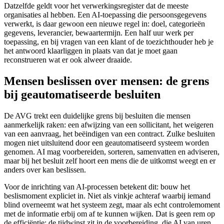
Datzelfde geldt voor het verwerkingsregister dat de meeste
organisaties al hebben. Een AI-toepassing die persoonsgegevens
verwerkt, is daar gewoon een nieuwe regel in: doel, categorieën
gegevens, leverancier, bewaartermijn. Een half uur werk per
toepassing, en bij vragen van een klant of de toezichthouder heb je
het antwoord klaarliggen in plaats van dat je moet gaan
reconstrueren wat er ook alweer draaide.
Mensen beslissen over mensen: de grens
bij geautomatiseerde besluiten
De AVG trekt een duidelijke grens bij besluiten die mensen
aanmerkelijk raken: een afwijzing van een sollicitant, het weigeren
van een aanvraag, het beëindigen van een contract. Zulke besluiten
mogen niet uitsluitend door een geautomatiseerd systeem worden
genomen. AI mag voorbereiden, sorteren, samenvatten en adviseren,
maar bij het besluit zelf hoort een mens die de uitkomst weegt en er
anders over kan beslissen.
Voor de inrichting van AI-processen betekent dit: bouw het
beslismoment expliciet in. Niet als vinkje achteraf waarbij iemand
blind overneemt wat het systeem zegt, maar als echt controlemoment
met de informatie erbij om af te kunnen wijken. Dat is geen rem op
de efficiëntie: de tijdwinst zit in de voorbereiding, die AI van uren