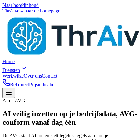
Naar hoofdinhoud
ThrAive – naar de homepage
Home
Diensten
Werkwijze
Over ons
Contact
Bel direct
Prijsindicatie
AI en AVG
AI veilig inzetten op je bedrijfsdata,
AVG-
conform vanaf dag één
De AVG staat AI toe en stelt tegelijk regels aan hoe je