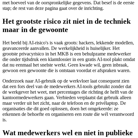
met hoeveel van de oorspronkelijke gegevens. Dat besef is de eerste
stap; de rest van deze pagina gaat over de inrichting.
Het grootste risico zit niet in de techniek
maar in de gewoonte
Het beeld bij AI-risico's is vaak groots: hackers, lekkende modellen,
geavanceerde aanvallen. De werkelijkheid is huiselijker. Het
grootste privacyrisico in het MKB is een behulpzame medewerker
die onder tijdsdruk een klantdossier in een gratis AI-tool plakt omdat
dat nu eenmaal het snelste werkt. Geen kwade wil, geen inbraak,
gewoon een gewoonte die is ontstaan voordat er afspraken waren.
Onderzoek naar AI-gebruik op de werkvloer laat consequent zien
dat een fors deel van de medewerkers AI-tools gebruikt zonder dat
de werkgever het weet, met percentages die richting de helft van de
kantoormedewerkers gaan. Verbieden verplaatst dat gebruik alleen
maar verder uit het zicht, naar de telefoon en de privélaptop. De
organisaties die dit goed oplossen, doen het omgekeerde: ze
erkennen de behoefte en organiseren een route die wél verantwoord
is.
Wat medewerkers wel en niet in publieke