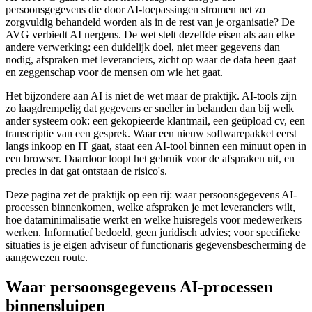
persoonsgegevens die door AI-toepassingen stromen net zo
zorgvuldig behandeld worden als in de rest van je organisatie? De
AVG verbiedt AI nergens. De wet stelt dezelfde eisen als aan elke
andere verwerking: een duidelijk doel, niet meer gegevens dan
nodig, afspraken met leveranciers, zicht op waar de data heen gaat
en zeggenschap voor de mensen om wie het gaat.
Het bijzondere aan AI is niet de wet maar de praktijk. AI-tools zijn
zo laagdrempelig dat gegevens er sneller in belanden dan bij welk
ander systeem ook: een gekopieerde klantmail, een geüpload cv, een
transcriptie van een gesprek. Waar een nieuw softwarepakket eerst
langs inkoop en IT gaat, staat een AI-tool binnen een minuut open in
een browser. Daardoor loopt het gebruik voor de afspraken uit, en
precies in dat gat ontstaan de risico's.
Deze pagina zet de praktijk op een rij: waar persoonsgegevens AI-
processen binnenkomen, welke afspraken je met leveranciers wilt,
hoe dataminimalisatie werkt en welke huisregels voor medewerkers
werken. Informatief bedoeld, geen juridisch advies; voor specifieke
situaties is je eigen adviseur of functionaris gegevensbescherming de
aangewezen route.
Waar persoonsgegevens AI-processen
binnensluipen