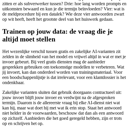
zitten er als subverwerker tussen? Drie: hoe lang worden prompts en
uitkomsten bewaard en kun je die termijn beïnvloeden? Vier: wat is
de meldprocedure bij een datalek? Wie deze vier antwoorden zwart
op wit heeft, heeft het grootste deel van het huiswerk gedaan.
Trainen op jouw data: de vraag die je
altijd moet stellen
Het wezenlijke verschil tussen gratis en zakelijke AI-varianten zit
zelden in de slimheid van het model en vrijwel altijd in wat er met je
invoer gebeurt. Bij veel gratis diensten mag de aanbieder
gesprekken gebruiken om toekomstige modellen te verbeteren. Wat
jij invoert, kan dan onderdeel worden van trainingsmateriaal. Voor
een boodschappenlijstje is dat irrelevant, voor een klantdossier is het
ondenkbaar.
Zakelijke varianten sluiten dat gebruik doorgaans contractueel uit:
jouw invoer blijft jouw invoer en verdwijnt na de afgesproken
termijn. Daarom is de allereerste vraag bij elke AI-dienst niet wat
kan hij, maar wat doet hij met wat ik erin stop. Staat het antwoord
niet helder in de voorwaarden, beschouw dat dan als een antwoord
op zichzelf. Aanbieders die het goed geregeld hebben, zijn er trots
op en schrijven het op.