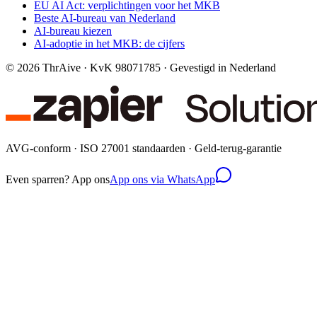
EU AI Act: verplichtingen voor het MKB
Beste AI-bureau van Nederland
AI-bureau kiezen
AI-adoptie in het MKB: de cijfers
©
2026
ThrAive · KvK 98071785 · Gevestigd in Nederland
AVG-conform · ISO 27001 standaarden · Geld-terug-garantie
Even sparren? App ons
App ons via WhatsApp