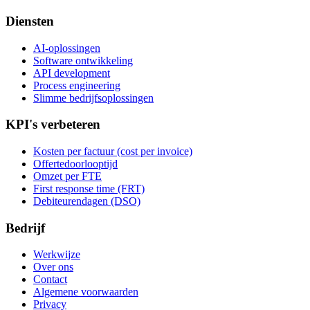
Diensten
AI-oplossingen
Software ontwikkeling
API development
Process engineering
Slimme bedrijfsoplossingen
KPI's verbeteren
Kosten per factuur (cost per invoice)
Offertedoorlooptijd
Omzet per FTE
First response time (FRT)
Debiteurendagen (DSO)
Bedrijf
Werkwijze
Over ons
Contact
Algemene voorwaarden
Privacy