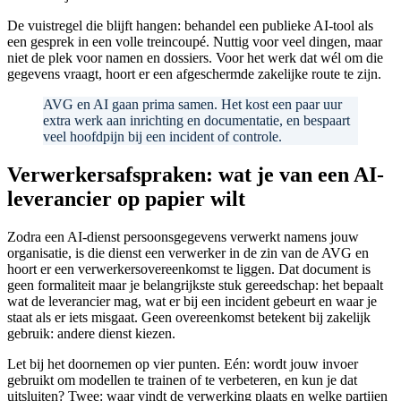
De vuistregel die blijft hangen: behandel een publieke AI-tool als
een gesprek in een volle treincoupé. Nuttig voor veel dingen, maar
niet de plek voor namen en dossiers. Voor het werk dat wél om die
gegevens vraagt, hoort er een afgeschermde zakelijke route te zijn.
AVG en AI gaan prima samen. Het kost een paar uur
extra werk aan inrichting en documentatie, en bespaart
veel hoofdpijn bij een incident of controle.
Verwerkersafspraken: wat je van een AI-
leverancier op papier wilt
Zodra een AI-dienst persoonsgegevens verwerkt namens jouw
organisatie, is die dienst een verwerker in de zin van de AVG en
hoort er een verwerkersovereenkomst te liggen. Dat document is
geen formaliteit maar je belangrijkste stuk gereedschap: het bepaalt
wat de leverancier mag, wat er bij een incident gebeurt en waar je
staat als er iets misgaat. Geen overeenkomst betekent bij zakelijk
gebruik: andere dienst kiezen.
Let bij het doornemen op vier punten. Eén: wordt jouw invoer
gebruikt om modellen te trainen of te verbeteren, en kun je dat
uitsluiten? Twee: waar vindt de verwerking plaats en welke partijen