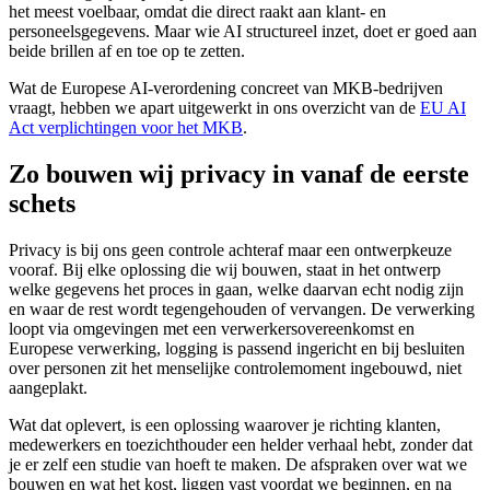
het meest voelbaar, omdat die direct raakt aan klant- en
personeelsgegevens. Maar wie AI structureel inzet, doet er goed aan
beide brillen af en toe op te zetten.
Wat de Europese AI-verordening concreet van MKB-bedrijven
vraagt, hebben we apart uitgewerkt in ons overzicht van de
EU AI
Act verplichtingen voor het MKB
.
Zo bouwen wij privacy in vanaf de eerste
schets
Privacy is bij ons geen controle achteraf maar een ontwerpkeuze
vooraf. Bij elke oplossing die wij bouwen, staat in het ontwerp
welke gegevens het proces in gaan, welke daarvan echt nodig zijn
en waar de rest wordt tegengehouden of vervangen. De verwerking
loopt via omgevingen met een verwerkersovereenkomst en
Europese verwerking, logging is passend ingericht en bij besluiten
over personen zit het menselijke controlemoment ingebouwd, niet
aangeplakt.
Wat dat oplevert, is een oplossing waarover je richting klanten,
medewerkers en toezichthouder een helder verhaal hebt, zonder dat
je er zelf een studie van hoeft te maken. De afspraken over wat we
bouwen en wat het kost, liggen vast voordat we beginnen, en na