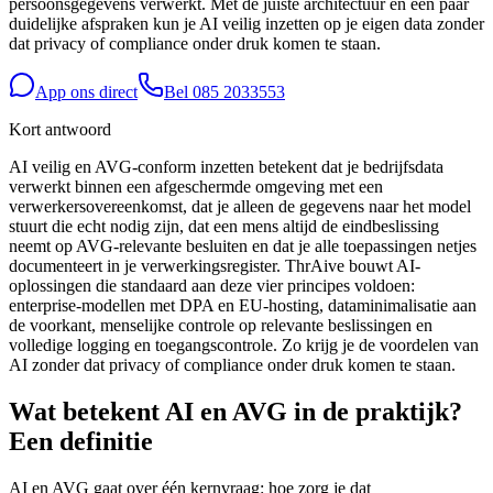
persoonsgegevens verwerkt. Met de juiste architectuur en een paar
duidelijke afspraken kun je AI veilig inzetten op je eigen data zonder
dat privacy of compliance onder druk komen te staan.
App ons direct
Bel
085 2033553
Kort antwoord
AI veilig en AVG-conform inzetten betekent dat je bedrijfsdata
verwerkt binnen een afgeschermde omgeving met een
verwerkersovereenkomst, dat je alleen de gegevens naar het model
stuurt die echt nodig zijn, dat een mens altijd de eindbeslissing
neemt op AVG-relevante besluiten en dat je alle toepassingen netjes
documenteert in je verwerkingsregister. ThrAive bouwt AI-
oplossingen die standaard aan deze vier principes voldoen:
enterprise-modellen met DPA en EU-hosting, dataminimalisatie aan
de voorkant, menselijke controle op relevante beslissingen en
volledige logging en toegangscontrole. Zo krijg je de voordelen van
AI zonder dat privacy of compliance onder druk komen te staan.
Wat betekent AI en AVG in de praktijk?
Een definitie
AI en AVG gaat over één kernvraag: hoe zorg je dat