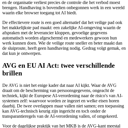
en de organisatie verliest precies de controle die het verbod moest
brengen. Handhaving is bovendien onbegonnen werk in een wereld
waarin elke browser toegang tot AI biedt.
De effectievere route is een goed alternatief dat het veilige pad ook
het makkelijkste pad maakt: een zakelijke AI-omgeving waarin de
afspraken met de leverancier kloppen, gevoelige gegevens
automatisch worden afgeschermd en medewerkers gewoon hun
werk kunnen doen. Wie de veilige route sneller en beter maakt dan
de sluiproute, heeft geen handhaving nodig. Gedrag volgt gemak, en
dat kun je ontwerpen.
AVG en EU AI Act: twee verschillende
brillen
De AVG is niet het enige kader dat naar AI kijkt. Waar de AVG
draait om de bescherming van persoonsgegevens, ongeacht de
techniek, kijkt de Europese AI-verordening naar de risico's van AI-
systemen zelf: waarvoor worden ze ingezet en welke eisen horen
daarbij. De twee overlappen maar vallen niet samen; een toepassing
kan AVG-technisch keurig zijn ingericht en toch onder de
transparantieregels van de AI-verordening vallen, of omgekeerd.
Voor de dagelijkse praktijk van het MKB is de AVG-kant meestal