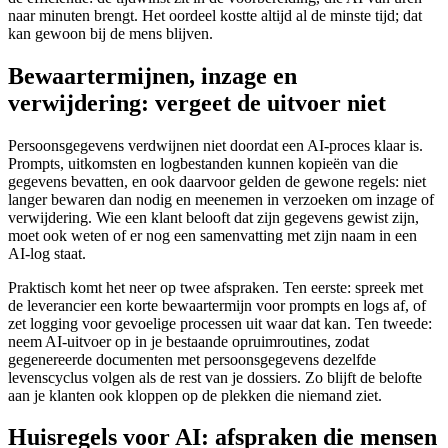
naar minuten brengt. Het oordeel kostte altijd al de minste tijd; dat
kan gewoon bij de mens blijven.
Bewaartermijnen, inzage en
verwijdering: vergeet de uitvoer niet
Persoonsgegevens verdwijnen niet doordat een AI-proces klaar is.
Prompts, uitkomsten en logbestanden kunnen kopieën van die
gegevens bevatten, en ook daarvoor gelden de gewone regels: niet
langer bewaren dan nodig en meenemen in verzoeken om inzage of
verwijdering. Wie een klant belooft dat zijn gegevens gewist zijn,
moet ook weten of er nog een samenvatting met zijn naam in een
AI-log staat.
Praktisch komt het neer op twee afspraken. Ten eerste: spreek met
de leverancier een korte bewaartermijn voor prompts en logs af, of
zet logging voor gevoelige processen uit waar dat kan. Ten tweede:
neem AI-uitvoer op in je bestaande opruimroutines, zodat
gegenereerde documenten met persoonsgegevens dezelfde
levenscyclus volgen als de rest van je dossiers. Zo blijft de belofte
aan je klanten ook kloppen op de plekken die niemand ziet.
Huisregels voor AI: afspraken die mensen