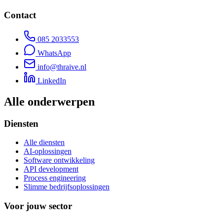
Contact
085 2033553
WhatsApp
info@thraive.nl
LinkedIn
Alle onderwerpen
Diensten
Alle diensten
AI-oplossingen
Software ontwikkeling
API development
Process engineering
Slimme bedrijfsoplossingen
Voor jouw sector