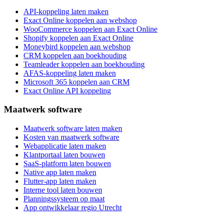
API-koppeling laten maken
Exact Online koppelen aan webshop
WooCommerce koppelen aan Exact Online
Shopify koppelen aan Exact Online
Moneybird koppelen aan webshop
CRM koppelen aan boekhouding
Teamleader koppelen aan boekhouding
AFAS-koppeling laten maken
Microsoft 365 koppelen aan CRM
Exact Online API koppeling
Maatwerk software
Maatwerk software laten maken
Kosten van maatwerk software
Webapplicatie laten maken
Klantportaal laten bouwen
SaaS-platform laten bouwen
Native app laten maken
Flutter-app laten maken
Interne tool laten bouwen
Planningssysteem op maat
App ontwikkelaar regio Utrecht