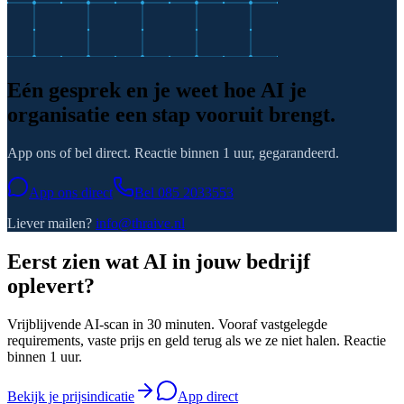
Eén gesprek en je weet hoe AI je
organisatie een stap vooruit brengt.
App ons of bel direct. Reactie binnen 1 uur, gegarandeerd.
App ons direct
Bel
085 2033553
Liever mailen?
info@thraive.nl
Eerst zien wat AI in jouw bedrijf
oplevert?
Vrijblijvende AI-scan in 30 minuten. Vooraf vastgelegde
requirements, vaste prijs en geld terug als we ze niet halen. Reactie
binnen 1 uur.
Bekijk je prijsindicatie
App direct