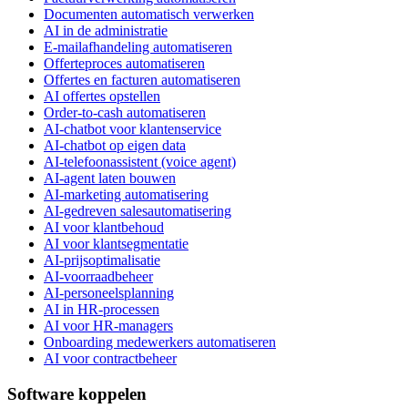
Documenten automatisch verwerken
AI in de administratie
E-mailafhandeling automatiseren
Offerteproces automatiseren
Offertes en facturen automatiseren
AI offertes opstellen
Order-to-cash automatiseren
AI-chatbot voor klantenservice
AI-chatbot op eigen data
AI-telefoonassistent (voice agent)
AI-agent laten bouwen
AI-marketing automatisering
AI-gedreven salesautomatisering
AI voor klantbehoud
AI voor klantsegmentatie
AI-prijsoptimalisatie
AI-voorraadbeheer
AI-personeelsplanning
AI in HR-processen
AI voor HR-managers
Onboarding medewerkers automatiseren
AI voor contractbeheer
Software koppelen