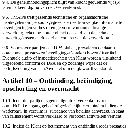
9.4.
De geheimhoudingsplicht blijft van kracht gedurende vijf (5)
jaren na beëindiging van de Overeenkomst.
9.5.
ThrAive treft passende technische en organisatorische
maatregelen om persoonsgegevens en vertrouwelijke informatie te
beveiligen tegen verlies of enige vorm van onrechtmatige
verwerking, rekening houdend met de stand van de techniek,
uitvoeringskosten en de aard en context van de verwerking.
9.6.
Voor zover partijen een DPA sluiten, prevaleren de daarin
opgenomen privacy- en beveiligingsafspraken boven dit artikel.
Eventuele audit- of inspectierechten van Klant worden uitsluitend
uitgeoefend conform de DPA en op zodanige wijze dat de
bedrijfsvoering van ThrAive niet onredelijk wordt verstoord.
Artikel
10
–
Ontbinding, beëindiging,
opschorting en overmacht
10.1.
Ieder der partijen is gerechtigd de Overeenkomst met
onmiddellijke ingang geheel of gedeeltelijk te ontbinden indien de
wederpartij in verzuim is, surseance van betaling aanvraagt, in staat
van faillissement wordt verklaard of verboden activiteiten verricht.
10.2.
Indien de Klant op het moment van ontbinding reeds prestaties