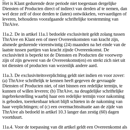
Het is Klant gedurende deze periode niet toegestaan dergelijke
Diensten of Producten direct of indirect van derden af te nemen, dan
wel deze zelf of door derden te (laten) ontwikkelen, vervaardigen of
leveren, behoudens voorafgaande schriftelijke toestemming van
ThrAive.
11a.2.
De in artikel 11a.1 bedoelde exclusiviteit geldt zolang tussen
ThrAive en Klant een of meer Overeenkomsten van kracht zijn,
alsmede gedurende vierentwintig (24) maanden na het einde van de
laatste tussen partijen van kracht zijnde Overeenkomst. De
exclusiviteit is beperkt tot de Diensten en Producten die voorwerp
zijn of zijn geweest van de Overeenkomst(en) en strekt zich niet uit
tot diensten of producten van wezenlijk andere aard.
11a.3.
De exclusiviteitsverplichting geldt niet indien en voor zover:
(a) ThrAive schriftelijk te kennen heeft gegeven de gevraagde
Diensten of Producten niet, of niet binnen een redelijke termijn, te
kunnen of willen leveren; (b) ThrAive, na deugdelijke schriftelijke
ingebrekestelling waarbij haar een redelijke termijn voor nakoming
is geboden, toerekenbaar tekort blijft schieten in de nakoming van
haar verplichtingen; of (c) een overmachtssituatie aan de zijde van
ThrAive als bedoeld in artikel 10.3 langer dan zestig (60) dagen
voortduurt.
11a.4.
Voor de toepassing van dit artikel geldt een Overeenkomst als