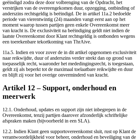
geëindigd zodra deze door volbrenging van de Opdracht, het
verstrijken van de overeengekomen duur, opzegging, ontbinding of
anderszins rechtsgeldig is beëindigd. De in artikel 11a.2 bedoelde
periode van vierentwintig (24) maanden vangt eerst aan op het
moment waarop tussen partijen geen enkele Overeenkomst meer
van kracht is. De exclusiviteit na beëindiging geldt niet indien de
laatste Overeenkomst door Klant rechtsgeldig is ontbonden wegens
een toerekenbare tekortkoming van ThrAive.
11a.5.
Indien en voor zover de in dit artikel opgenomen exclusiviteit
naar reikwijdte, duur of anderszins verder strekt dan op grond van
toepasselijk recht, waaronder het mededingingsrecht, is toegestaan,
geldt zij als beperkt tot de maximaal toelaatbare reikwijdte en duur
en blijft zij voor het overige onverminderd van kracht.
Artikel
12
–
Support, onderhoud en
meerwerk
12.1.
Onderhoud, updates en support zijn niet inbegrepen in de
Overeenkomst, tenzij partijen daarover afzonderlijk schriftelijke
afspraken maken (bijvoorbeeld in een SLA).
12.2.
Indien Klant geen supportovereenkomst sluit, rust op Klant de
verantwoordelijkheid voor beheer, onderhoud en beveiliging van de