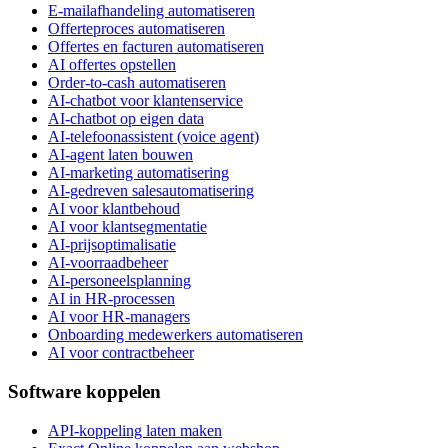
E-mailafhandeling automatiseren
Offerteproces automatiseren
Offertes en facturen automatiseren
AI offertes opstellen
Order-to-cash automatiseren
AI-chatbot voor klantenservice
AI-chatbot op eigen data
AI-telefoonassistent (voice agent)
AI-agent laten bouwen
AI-marketing automatisering
AI-gedreven salesautomatisering
AI voor klantbehoud
AI voor klantsegmentatie
AI-prijsoptimalisatie
AI-voorraadbeheer
AI-personeelsplanning
AI in HR-processen
AI voor HR-managers
Onboarding medewerkers automatiseren
AI voor contractbeheer
Software koppelen
API-koppeling laten maken