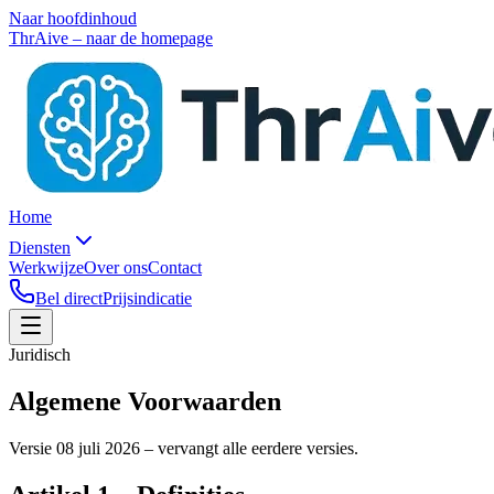
Naar hoofdinhoud
ThrAive – naar de homepage
Home
Diensten
Werkwijze
Over ons
Contact
Bel direct
Prijsindicatie
Juridisch
Algemene Voorwaarden
Versie 08 juli 2026 – vervangt alle eerdere versies.