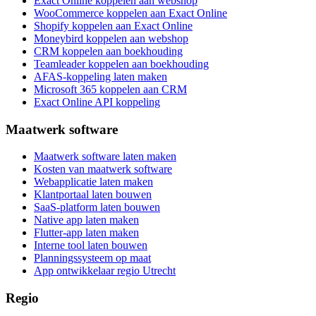
Exact Online koppelen aan webshop
WooCommerce koppelen aan Exact Online
Shopify koppelen aan Exact Online
Moneybird koppelen aan webshop
CRM koppelen aan boekhouding
Teamleader koppelen aan boekhouding
AFAS-koppeling laten maken
Microsoft 365 koppelen aan CRM
Exact Online API koppeling
Maatwerk software
Maatwerk software laten maken
Kosten van maatwerk software
Webapplicatie laten maken
Klantportaal laten bouwen
SaaS-platform laten bouwen
Native app laten maken
Flutter-app laten maken
Interne tool laten bouwen
Planningssysteem op maat
App ontwikkelaar regio Utrecht
Regio