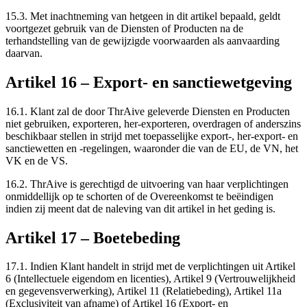
15.3.
Met inachtneming van hetgeen in dit artikel bepaald, geldt
voortgezet gebruik van de Diensten of Producten na de
terhandstelling van de gewijzigde voorwaarden als aanvaarding
daarvan.
Artikel
16
–
Export- en sanctiewetgeving
16.1.
Klant zal de door ThrAive geleverde Diensten en Producten
niet gebruiken, exporteren, her-exporteren, overdragen of anderszins
beschikbaar stellen in strijd met toepasselijke export-, her-export- en
sanctiewetten en -regelingen, waaronder die van de EU, de VN, het
VK en de VS.
16.2.
ThrAive is gerechtigd de uitvoering van haar verplichtingen
onmiddellijk op te schorten of de Overeenkomst te beëindigen
indien zij meent dat de naleving van dit artikel in het geding is.
Artikel
17
–
Boetebeding
17.1.
Indien Klant handelt in strijd met de verplichtingen uit Artikel
6 (Intellectuele eigendom en licenties), Artikel 9 (Vertrouwelijkheid
en gegevensverwerking), Artikel 11 (Relatiebeding), Artikel 11a
(Exclusiviteit van afname) of Artikel 16 (Export- en