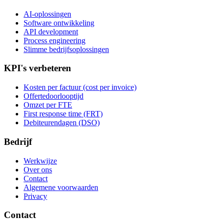
AI-oplossingen
Software ontwikkeling
API development
Process engineering
Slimme bedrijfsoplossingen
KPI's verbeteren
Kosten per factuur (cost per invoice)
Offertedoorlooptijd
Omzet per FTE
First response time (FRT)
Debiteurendagen (DSO)
Bedrijf
Werkwijze
Over ons
Contact
Algemene voorwaarden
Privacy
Contact