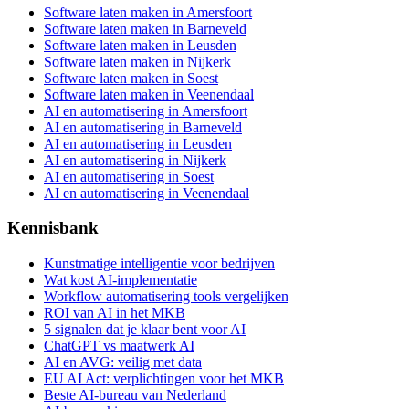
Software laten maken in Amersfoort
Software laten maken in Barneveld
Software laten maken in Leusden
Software laten maken in Nijkerk
Software laten maken in Soest
Software laten maken in Veenendaal
AI en automatisering in Amersfoort
AI en automatisering in Barneveld
AI en automatisering in Leusden
AI en automatisering in Nijkerk
AI en automatisering in Soest
AI en automatisering in Veenendaal
Kennisbank
Kunstmatige intelligentie voor bedrijven
Wat kost AI-implementatie
Workflow automatisering tools vergelijken
ROI van AI in het MKB
5 signalen dat je klaar bent voor AI
ChatGPT vs maatwerk AI
AI en AVG: veilig met data
EU AI Act: verplichtingen voor het MKB
Beste AI-bureau van Nederland