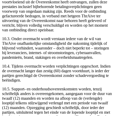
voortvloeiend uit de Overeenkomst heeft ontvangen, zullen deze
prestaties inclusief bijbehorende betalingsverplichtingen geen
voorwerp van ongedaan making zijn. Reeds voor de ontbinding
gefactureerde bedragen, in verband met hetgeen ThrAive ter
uitvoering van de Overeenkomst naar behoren heeft geleverd of
verricht, blijven volledig verschuldigd en worden op het moment
van ontbinding direct opeisbaar.
10.3.
Onder overmacht wordt verstaan iedere van de wil van
ThrAive onafhankelijke omstandigheid die nakoming tijdelijk of
blijvend verhindert, waaronder – doch niet beperkt tot – storingen
bij leveranciers, internet- of stroomstoringen, cyberaanvallen,
pandemieën, brand, stakingen en overheidsmaatregelen.
10.4.
Tijdens overmacht worden verplichtingen opgeschort. Indien
de overmacht langer dan zestig (60) dagen voortduurt, is ieder der
partijen gerechtigd de Overeenkomst zonder schadevergoeding te
beëindigen.
10.5.
Support- en onderhoudsovereenkomsten worden, tenzij
schriftelijk anders is overeengekomen, aangegaan voor de duur van
twaalf (12) maanden en worden na afloop van de (verlengde)
looptijd telkens stilzwijgend verlengd met een periode van twaalf
(12) maanden. Opzegging geschiedt schriftelijk, door ieder der
partijen, uitsluitend tegen het einde van de lopende looptijd en met