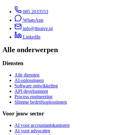
085 2033553
WhatsApp
info@thraive.nl
LinkedIn
Alle onderwerpen
Diensten
Alle diensten
AI-oplossingen
Software ontwikkeling
API development
Process engineering
Slimme bedrijfsoplossingen
Voor jouw sector
AI voor accountantskantoren
AI voor advocaten