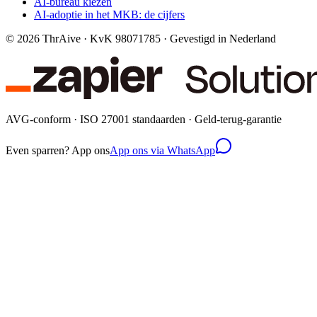
AI-bureau kiezen
AI-adoptie in het MKB: de cijfers
©
2026
ThrAive · KvK 98071785 · Gevestigd in Nederland
AVG-conform · ISO 27001 standaarden · Geld-terug-garantie
Even sparren? App ons
App ons via WhatsApp