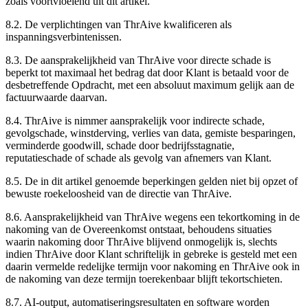
zoals voortvloeiend uit dit artikel.
8.2.
De verplichtingen van ThrAive kwalificeren als
inspanningsverbintenissen.
8.3.
De aansprakelijkheid van ThrAive voor directe schade is
beperkt tot maximaal het bedrag dat door Klant is betaald voor de
desbetreffende Opdracht, met een absoluut maximum gelijk aan de
factuurwaarde daarvan.
8.4.
ThrAive is nimmer aansprakelijk voor indirecte schade,
gevolgschade, winstderving, verlies van data, gemiste besparingen,
verminderde goodwill, schade door bedrijfsstagnatie,
reputatieschade of schade als gevolg van afnemers van Klant.
8.5.
De in dit artikel genoemde beperkingen gelden niet bij opzet of
bewuste roekeloosheid van de directie van ThrAive.
8.6.
Aansprakelijkheid van ThrAive wegens een tekortkoming in de
nakoming van de Overeenkomst ontstaat, behoudens situaties
waarin nakoming door ThrAive blijvend onmogelijk is, slechts
indien ThrAive door Klant schriftelijk in gebreke is gesteld met een
daarin vermelde redelijke termijn voor nakoming en ThrAive ook in
de nakoming van deze termijn toerekenbaar blijft tekortschieten.
8.7.
AI-output, automatiseringsresultaten en software worden