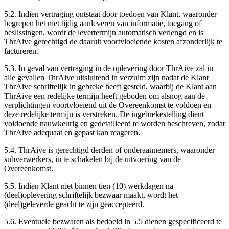
5.2.
Indien vertraging ontstaat door toedoen van Klant, waaronder
begrepen het niet tijdig aanleveren van informatie, toegang of
beslissingen, wordt de levertermijn automatisch verlengd en is
ThrAive gerechtigd de daaruit voortvloeiende kosten afzonderlijk te
factureren.
5.3.
In geval van vertraging in de oplevering door ThrAive zal in
alle gevallen ThrAive uitsluitend in verzuim zijn nadat de Klant
ThrAive schriftelijk in gebreke heeft gesteld, waarbij de Klant aan
ThrAive een redelijke termijn heeft geboden om alsnog aan de
verplichtingen voortvloeiend uit de Overeenkomst te voldoen en
deze redelijke termijn is verstreken. De ingebrekestelling dient
voldoende nauwkeurig en gedetailleerd te worden beschreven, zodat
ThrAive adequaat en gepast kan reageren.
5.4.
ThrAive is gerechtigd derden of onderaannemers, waaronder
subverwerkers, in te schakelen bij de uitvoering van de
Overeenkomst.
5.5.
Indien Klant niet binnen tien (10) werkdagen na
(deel)oplevering schriftelijk bezwaar maakt, wordt het
(deel)geleverde geacht te zijn geaccepteerd.
5.6.
Eventuele bezwaren als bedoeld in 5.5 dienen gespecificeerd te