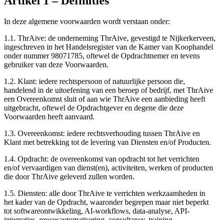
Artikel
1
–
Definities
In deze algemene voorwaarden wordt verstaan onder:
1.1.
ThrAive: de onderneming ThrAive, gevestigd te Nijkerkerveen,
ingeschreven in het Handelsregister van de Kamer van Koophandel
onder nummer 98071785, oftewel de Opdrachtnemer en tevens
gebruiker van deze Voorwaarden.
1.2.
Klant: iedere rechtspersoon of natuurlijke persoon die,
handelend in de uitoefening van een beroep of bedrijf, met ThrAive
een Overeenkomst sluit of aan wie ThrAive een aanbieding heeft
uitgebracht, oftewel de Opdrachtgever en degene die deze
Voorwaarden heeft aanvaard.
1.3.
Overeenkomst: iedere rechtsverhouding tussen ThrAive en
Klant met betrekking tot de levering van Diensten en/of Producten.
1.4.
Opdracht: de overeenkomst van opdracht tot het verrichten
en/of vervaardigen van dienst(en), activiteiten, werken of producten
die door ThrAive geleverd zullen worden.
1.5.
Diensten: alle door ThrAive te verrichten werkzaamheden in
het kader van de Opdracht, waaronder begrepen maar niet beperkt
tot softwareontwikkeling, AI-workflows, data-analyse, API-
integraties, procesautomatisering, consultancy, training,