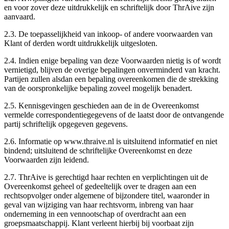
en voor zover deze uitdrukkelijk en schriftelijk door ThrAive zijn
aanvaard.
2.3.
De toepasselijkheid van inkoop- of andere voorwaarden van
Klant of derden wordt uitdrukkelijk uitgesloten.
2.4.
Indien enige bepaling van deze Voorwaarden nietig is of wordt
vernietigd, blijven de overige bepalingen onverminderd van kracht.
Partijen zullen alsdan een bepaling overeenkomen die de strekking
van de oorspronkelijke bepaling zoveel mogelijk benadert.
2.5.
Kennisgevingen geschieden aan de in de Overeenkomst
vermelde correspondentiegegevens of de laatst door de ontvangende
partij schriftelijk opgegeven gegevens.
2.6.
Informatie op www.thraive.nl is uitsluitend informatief en niet
bindend; uitsluitend de schriftelijke Overeenkomst en deze
Voorwaarden zijn leidend.
2.7.
ThrAive is gerechtigd haar rechten en verplichtingen uit de
Overeenkomst geheel of gedeeltelijk over te dragen aan een
rechtsopvolger onder algemene of bijzondere titel, waaronder in
geval van wijziging van haar rechtsvorm, inbreng van haar
onderneming in een vennootschap of overdracht aan een
groepsmaatschappij. Klant verleent hierbij bij voorbaat zijn