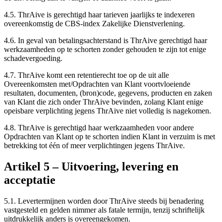
4.5.
ThrAive is gerechtigd haar tarieven jaarlijks te indexeren
overeenkomstig de CBS-index Zakelijke Dienstverlening.
4.6.
In geval van betalingsachterstand is ThrAive gerechtigd haar
werkzaamheden op te schorten zonder gehouden te zijn tot enige
schadevergoeding.
4.7.
ThrAive komt een retentierecht toe op de uit alle
Overeenkomsten met/Opdrachten van Klant voortvloeiende
resultaten, documenten, (bron)code, gegevens, producten en zaken
van Klant die zich onder ThrAive bevinden, zolang Klant enige
opeisbare verplichting jegens ThrAive niet volledig is nagekomen.
4.8.
ThrAive is gerechtigd haar werkzaamheden voor andere
Opdrachten van Klant op te schorten indien Klant in verzuim is met
betrekking tot één of meer verplichtingen jegens ThrAive.
Artikel
5
–
Uitvoering, levering en
acceptatie
5.1.
Levertermijnen worden door ThrAive steeds bij benadering
vastgesteld en gelden nimmer als fatale termijn, tenzij schriftelijk
uitdrukkelijk anders is overeengekomen.