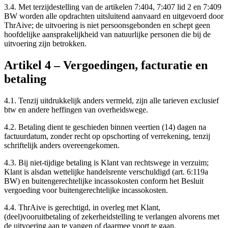
3.4.
Met terzijdestelling van de artikelen 7:404, 7:407 lid 2 en 7:409
BW worden alle opdrachten uitsluitend aanvaard en uitgevoerd door
ThrAive; de uitvoering is niet persoonsgebonden en schept geen
hoofdelijke aansprakelijkheid van natuurlijke personen die bij de
uitvoering zijn betrokken.
Artikel
4
–
Vergoedingen, facturatie en
betaling
4.1.
Tenzij uitdrukkelijk anders vermeld, zijn alle tarieven exclusief
btw en andere heffingen van overheidswege.
4.2.
Betaling dient te geschieden binnen veertien (14) dagen na
factuurdatum, zonder recht op opschorting of verrekening, tenzij
schriftelijk anders overeengekomen.
4.3.
Bij niet-tijdige betaling is Klant van rechtswege in verzuim;
Klant is alsdan wettelijke handelsrente verschuldigd (art. 6:119a
BW) en buitengerechtelijke incassokosten conform het Besluit
vergoeding voor buitengerechtelijke incassokosten.
4.4.
ThrAive is gerechtigd, in overleg met Klant,
(deel)vooruitbetaling of zekerheidstelling te verlangen alvorens met
de uitvoering aan te vangen of daarmee voort te gaan.