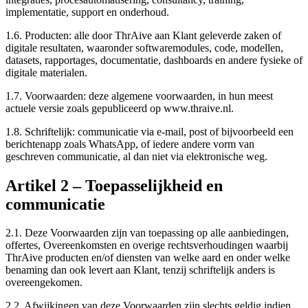
implementatie, support en onderhoud.
1.6.
Producten: alle door ThrAive aan Klant geleverde zaken of
digitale resultaten, waaronder softwaremodules, code, modellen,
datasets, rapportages, documentatie, dashboards en andere fysieke of
digitale materialen.
1.7.
Voorwaarden: deze algemene voorwaarden, in hun meest
actuele versie zoals gepubliceerd op www.thraive.nl.
1.8.
Schriftelijk: communicatie via e-mail, post of bijvoorbeeld een
berichtenapp zoals WhatsApp, of iedere andere vorm van
geschreven communicatie, al dan niet via elektronische weg.
Artikel
2
–
Toepasselijkheid en
communicatie
2.1.
Deze Voorwaarden zijn van toepassing op alle aanbiedingen,
offertes, Overeenkomsten en overige rechtsverhoudingen waarbij
ThrAive producten en/of diensten van welke aard en onder welke
benaming dan ook levert aan Klant, tenzij schriftelijk anders is
overeengekomen.
2.2.
Afwijkingen van deze Voorwaarden zijn slechts geldig indien