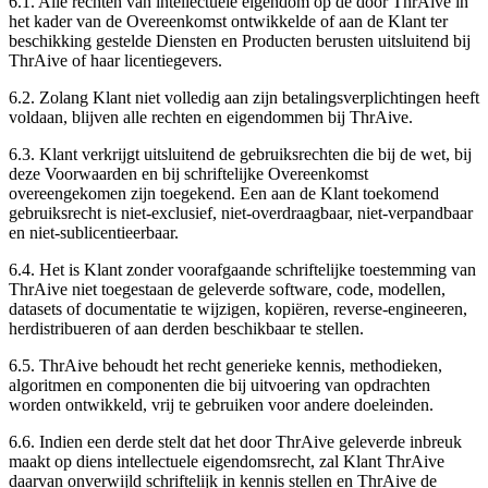
6.1.
Alle rechten van intellectuele eigendom op de door ThrAive in
het kader van de Overeenkomst ontwikkelde of aan de Klant ter
beschikking gestelde Diensten en Producten berusten uitsluitend bij
ThrAive of haar licentiegevers.
6.2.
Zolang Klant niet volledig aan zijn betalingsverplichtingen heeft
voldaan, blijven alle rechten en eigendommen bij ThrAive.
6.3.
Klant verkrijgt uitsluitend de gebruiksrechten die bij de wet, bij
deze Voorwaarden en bij schriftelijke Overeenkomst
overeengekomen zijn toegekend. Een aan de Klant toekomend
gebruiksrecht is niet-exclusief, niet-overdraagbaar, niet-verpandbaar
en niet-sublicentieerbaar.
6.4.
Het is Klant zonder voorafgaande schriftelijke toestemming van
ThrAive niet toegestaan de geleverde software, code, modellen,
datasets of documentatie te wijzigen, kopiëren, reverse-engineeren,
herdistribueren of aan derden beschikbaar te stellen.
6.5.
ThrAive behoudt het recht generieke kennis, methodieken,
algoritmen en componenten die bij uitvoering van opdrachten
worden ontwikkeld, vrij te gebruiken voor andere doeleinden.
6.6.
Indien een derde stelt dat het door ThrAive geleverde inbreuk
maakt op diens intellectuele eigendomsrecht, zal Klant ThrAive
daarvan onverwijld schriftelijk in kennis stellen en ThrAive de