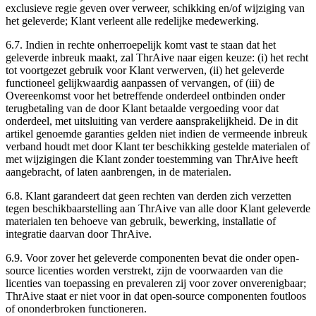
exclusieve regie geven over verweer, schikking en/of wijziging van
het geleverde; Klant verleent alle redelijke medewerking.
6.7.
Indien in rechte onherroepelijk komt vast te staan dat het
geleverde inbreuk maakt, zal ThrAive naar eigen keuze: (i) het recht
tot voortgezet gebruik voor Klant verwerven, (ii) het geleverde
functioneel gelijkwaardig aanpassen of vervangen, of (iii) de
Overeenkomst voor het betreffende onderdeel ontbinden onder
terugbetaling van de door Klant betaalde vergoeding voor dat
onderdeel, met uitsluiting van verdere aansprakelijkheid. De in dit
artikel genoemde garanties gelden niet indien de vermeende inbreuk
verband houdt met door Klant ter beschikking gestelde materialen of
met wijzigingen die Klant zonder toestemming van ThrAive heeft
aangebracht, of laten aanbrengen, in de materialen.
6.8.
Klant garandeert dat geen rechten van derden zich verzetten
tegen beschikbaarstelling aan ThrAive van alle door Klant geleverde
materialen ten behoeve van gebruik, bewerking, installatie of
integratie daarvan door ThrAive.
6.9.
Voor zover het geleverde componenten bevat die onder open-
source licenties worden verstrekt, zijn de voorwaarden van die
licenties van toepassing en prevaleren zij voor zover onverenigbaar;
ThrAive staat er niet voor in dat open-source componenten foutloos
of ononderbroken functioneren.