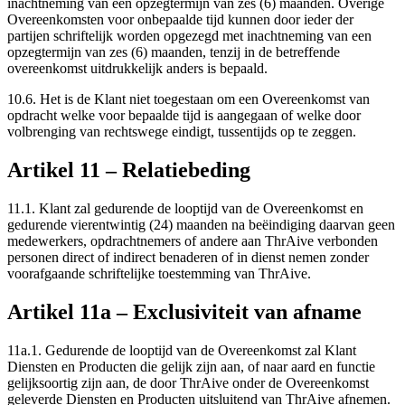
inachtneming van een opzegtermijn van zes (6) maanden. Overige
Overeenkomsten voor onbepaalde tijd kunnen door ieder der
partijen schriftelijk worden opgezegd met inachtneming van een
opzegtermijn van zes (6) maanden, tenzij in de betreffende
overeenkomst uitdrukkelijk anders is bepaald.
10.6.
Het is de Klant niet toegestaan om een Overeenkomst van
opdracht welke voor bepaalde tijd is aangegaan of welke door
volbrenging van rechtswege eindigt, tussentijds op te zeggen.
Artikel
11
–
Relatiebeding
11.1.
Klant zal gedurende de looptijd van de Overeenkomst en
gedurende vierentwintig (24) maanden na beëindiging daarvan geen
medewerkers, opdrachtnemers of andere aan ThrAive verbonden
personen direct of indirect benaderen of in dienst nemen zonder
voorafgaande schriftelijke toestemming van ThrAive.
Artikel
11a
–
Exclusiviteit van afname
11a.1.
Gedurende de looptijd van de Overeenkomst zal Klant
Diensten en Producten die gelijk zijn aan, of naar aard en functie
gelijksoortig zijn aan, de door ThrAive onder de Overeenkomst
geleverde Diensten en Producten uitsluitend van ThrAive afnemen.