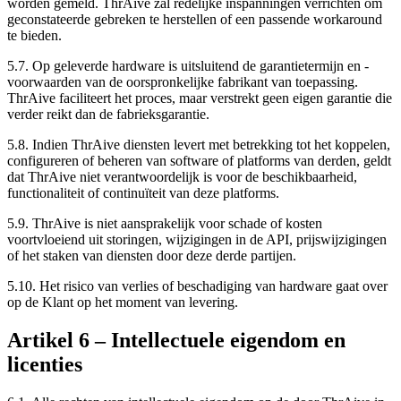
worden gemeld. ThrAive zal redelijke inspanningen verrichten om
geconstateerde gebreken te herstellen of een passende workaround
te bieden.
5.7.
Op geleverde hardware is uitsluitend de garantietermijn en -
voorwaarden van de oorspronkelijke fabrikant van toepassing.
ThrAive faciliteert het proces, maar verstrekt geen eigen garantie die
verder reikt dan de fabrieksgarantie.
5.8.
Indien ThrAive diensten levert met betrekking tot het koppelen,
configureren of beheren van software of platforms van derden, geldt
dat ThrAive niet verantwoordelijk is voor de beschikbaarheid,
functionaliteit of continuïteit van deze platforms.
5.9.
ThrAive is niet aansprakelijk voor schade of kosten
voortvloeiend uit storingen, wijzigingen in de API, prijswijzigingen
of het staken van diensten door deze derde partijen.
5.10.
Het risico van verlies of beschadiging van hardware gaat over
op de Klant op het moment van levering.
Artikel
6
–
Intellectuele eigendom en
licenties