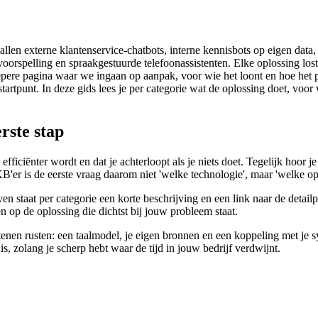
len externe klantenservice-chatbots, interne kennisbots op eigen data,
rspelling en spraakgestuurde telefoonassistenten. Elke oplossing lost 
iepere pagina waar we ingaan op aanpak, voor wie het loont en hoe het pr
artpunt. In deze gids lees je per categorie wat de oplossing doet, voor w
rste stap
 efficiënter wordt en dat je achterloopt als je niets doet. Tegelijk hoor j
'er is de eerste vraag daarom niet 'welke technologie', maar 'welke op
en staat per categorie een korte beschrijving en een link naar de deta
zen op de oplossing die dichtst bij jouw probleem staat.
tenen rusten: een taalmodel, je eigen bronnen en een koppeling met je s
 zolang je scherp hebt waar de tijd in jouw bedrijf verdwijnt.