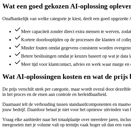
Wat een goed gekozen AI-oplossing opleve
Onafhankelijk van welke categorie je kiest, deelt een goed opgezette 
Meer capaciteit zonder direct extra mensen te werven, zodat
Kortere doorlooptijden op de processen die klanten of colleg
Minder fouten omdat gegevens consistent worden overgeno
Betere beslissingen omdat je keuzes baseert op wat je data l
Meer tijd voor klantcontact, advies en werk waar marge en
Wat AI-oplossingen kosten en wat de prijs 
De prijs verschilt sterk per categorie, maar wordt overal door dezelf
in het proces en de eisen aan controle en herleidbaarheid.
Daarnaast telt de verhouding tussen standaardcomponenten en maatwe
jouw bedrijf. Daardoor betaal je niet voor het opnieuw uitvinden van
Vraag elke aanbieder naar het totaalplaatje over meerdere jaren, inclu
meegroeien met je volume valt op termijn vaak hoger uit dan een vaste