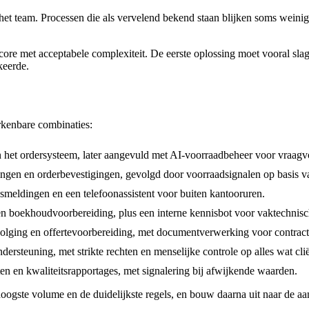
 het team. Processen die als vervelend bekend staan blijken soms weinig 
core met acceptabele complexiteit. De eerste oplossing moet vooral sla
keerde.
erkenbare combinaties:
 het ordersysteem, later aangevuld met AI-voorraadbeheer voor vraagv
en en orderbevestigingen, gevolgd door voorraadsignalen op basis van
gsmeldingen en een telefoonassistent voor buiten kantooruren.
n boekhoudvoorbereiding, plus een interne kennisbot voor vaktechnisc
pvolging en offertevoorbereiding, met documentverwerking voor contract
ersteuning, met strikte rechten en menselijke controle op alles wat cli
 en kwaliteitsrapportages, met signalering bij afwijkende waarden.
t hoogste volume en de duidelijkste regels, en bouw daarna uit naar de 