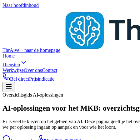
Naar hoofdinhoud
ThrAive – naar de homepage
Home
Diensten
Werkwijze
Over ons
Contact
Bel direct
Prijsindicatie
Overzichtsgids AI-oplossingen
AI-oplossingen voor het MKB:
overzichtsg
Er is veel te kiezen op het gebied van AI. Deze pagina geeft je het ov
we per oplossing ingaan op aanpak en voor wie het loont.