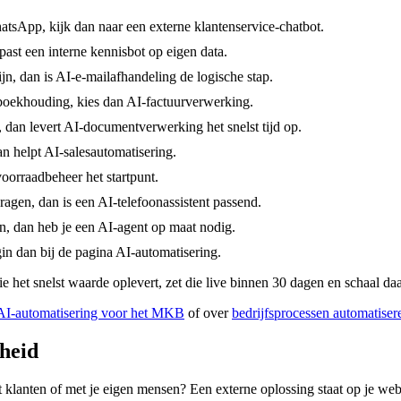
atsApp, kijk dan naar een externe klantenservice-chatbot.
ast een interne kennisbot op eigen data.
zijn, dan is AI-e-mailafhandeling de logische stap.
boekhouding, kies dan AI-factuurverwerking.
 dan levert AI-documentverwerking het snelst tijd op.
an helpt AI-salesautomatisering.
oorraadbeheer het startpunt.
agen, dan is een AI-telefoonassistent passend.
, dan heb je een AI-agent op maat nodig.
in dan bij de pagina AI-automatisering.
ie het snelst waarde oplevert, zet die live binnen 30 dagen en schaal d
AI-automatisering voor het MKB
of over
bedrijfsprocessen automatiser
cheid
 klanten of met je eigen mensen? Een externe oplossing staat op je web