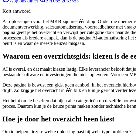
App ons direct
Bel
085 2033553
Kort antwoord
AI-oplossingen voor het MKB zijn niet één ding. Onder die noemer val
documentverwerking, salesautomatisering, voorraadbeheer met vraagvoo
pagina geeft je het overzicht en verwijst per categorie door naar de d
processen als bredere aanpak, dan is de pagina AI-automatisering het st
beurt is en waar de meeste keuzes misgaan.
Waarom een overzichtsgids: kiezen is de ee
AI is overal, en dat maakt kiezen lastig. Elke leverancier belooft dat je
bestaande software en investeringen die niets opleveren. Voor een MKB
Deze pagina is bewust een gids, geen aanbod. In het overzicht hierbov
drijft. Zo krijg je het overzicht in één blik en kun je gericht verder le
Het helpt om te beseffen dat bijna alle categorieën op dezelfde bouws
proces. Daarom kun je de keuze prima maken zonder technische kennis,
Hoe je door het overzicht heen kiest
Om te helpen kiezen: welke oplossing past bij welk type probleem?