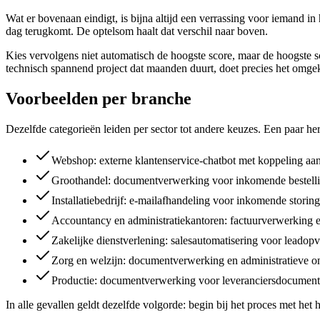
Wat er bovenaan eindigt, is bijna altijd een verrassing voor iemand in
dag terugkomt. De optelsom haalt dat verschil naar boven.
Kies vervolgens niet automatisch de hoogste score, maar de hoogste s
technisch spannend project dat maanden duurt, doet precies het omge
Voorbeelden per branche
Dezelfde categorieën leiden per sector tot andere keuzes. Een paar h
Webshop: externe klantenservice-chatbot met koppeling aan
Groothandel: documentverwerking voor inkomende bestelling
Installatiebedrijf: e-mailafhandeling voor inkomende storin
Accountancy en administratiekantoren: factuurverwerking e
Zakelijke dienstverlening: salesautomatisering voor leado
Zorg en welzijn: documentverwerking en administratieve ond
Productie: documentverwerking voor leveranciersdocumenten
In alle gevallen geldt dezelfde volgorde: begin bij het proces met he