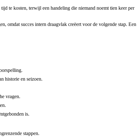
tijd te kosten, terwijl een handeling die niemand noemt tien keer per
gen, omdat succes intern draagvlak creëert voor de volgende stap. Een
oorspelling.
 historie en seizoen.
he vragen.
en.
ëntgebonden is.
aangrenzende stappen.