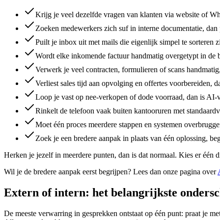
Krijg je veel dezelfde vragen van klanten via website of Wh
Zoeken medewerkers zich suf in interne documentatie, dan p
Puilt je inbox uit met mails die eigenlijk simpel te sorteren 
Wordt elke inkomende factuur handmatig overgetypt in de 
Verwerk je veel contracten, formulieren of scans handmatig,
Verliest sales tijd aan opvolging en offertes voorbereiden, d
Loop je vast op nee-verkopen of dode voorraad, dan is AI-v
Rinkelt de telefoon vaak buiten kantooruren met standaardvr
Moet één proces meerdere stappen en systemen overbruggen
Zoek je een bredere aanpak in plaats van één oplossing, beg
Herken je jezelf in meerdere punten, dan is dat normaal. Kies er één d
Wil je de bredere aanpak eerst begrijpen? Lees dan onze pagina over
Extern of intern: het belangrijkste onders
De meeste verwarring in gesprekken ontstaat op één punt: praat je met