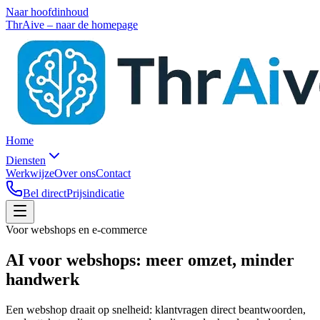
Naar hoofdinhoud
ThrAive – naar de homepage
Home
Diensten
Werkwijze
Over ons
Contact
Bel direct
Prijsindicatie
Voor webshops en e-commerce
AI voor
webshops
: meer omzet, minder
handwerk
Een webshop draait op snelheid: klantvragen direct beantwoorden,