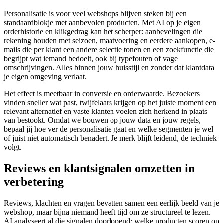
Personalisatie is voor veel webshops blijven steken bij een
standaardblokje met aanbevolen producten. Met AI op je eigen
orderhistorie en klikgedrag kan het scherper: aanbevelingen die
rekening houden met seizoen, maatvoering en eerdere aankopen, e-
mails die per klant een andere selectie tonen en een zoekfunctie die
begrijpt wat iemand bedoelt, ook bij typefouten of vage
omschrijvingen. Alles binnen jouw huisstijl en zonder dat klantdata
je eigen omgeving verlaat.
Het effect is meetbaar in conversie en orderwaarde. Bezoekers
vinden sneller wat past, twijfelaars krijgen op het juiste moment een
relevant alternatief en vaste klanten voelen zich herkend in plaats
van bestookt. Omdat we bouwen op jouw data en jouw regels,
bepaal jij hoe ver de personalisatie gaat en welke segmenten je wel
of juist niet automatisch benadert. Je merk blijft leidend, de techniek
volgt.
Reviews en klantsignalen omzetten in
verbetering
Reviews, klachten en vragen bevatten samen een eerlijk beeld van je
webshop, maar bijna niemand heeft tijd om ze structureel te lezen.
AI analyseert al die signalen doorlopend: welke producten scoren op