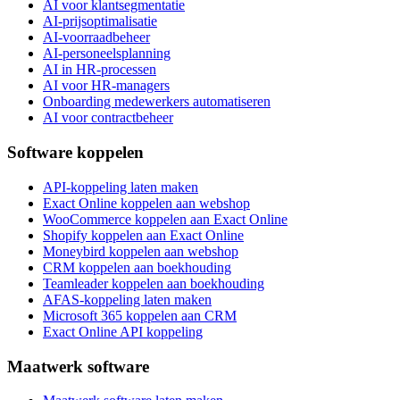
AI voor klantsegmentatie
AI-prijsoptimalisatie
AI-voorraadbeheer
AI-personeelsplanning
AI in HR-processen
AI voor HR-managers
Onboarding medewerkers automatiseren
AI voor contractbeheer
Software koppelen
API-koppeling laten maken
Exact Online koppelen aan webshop
WooCommerce koppelen aan Exact Online
Shopify koppelen aan Exact Online
Moneybird koppelen aan webshop
CRM koppelen aan boekhouding
Teamleader koppelen aan boekhouding
AFAS-koppeling laten maken
Microsoft 365 koppelen aan CRM
Exact Online API koppeling
Maatwerk software