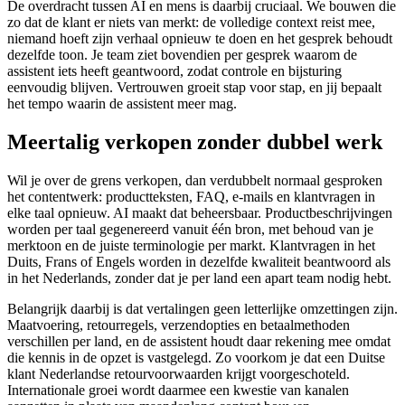
De overdracht tussen AI en mens is daarbij cruciaal. We bouwen die
zo dat de klant er niets van merkt: de volledige context reist mee,
niemand hoeft zijn verhaal opnieuw te doen en het gesprek behoudt
dezelfde toon. Je team ziet bovendien per gesprek waarom de
assistent iets heeft geantwoord, zodat controle en bijsturing
eenvoudig blijven. Vertrouwen groeit stap voor stap, en jij bepaalt
het tempo waarin de assistent meer mag.
Meertalig verkopen zonder dubbel werk
Wil je over de grens verkopen, dan verdubbelt normaal gesproken
het contentwerk: productteksten, FAQ, e-mails en klantvragen in
elke taal opnieuw. AI maakt dat beheersbaar. Productbeschrijvingen
worden per taal gegenereerd vanuit één bron, met behoud van je
merktoon en de juiste terminologie per markt. Klantvragen in het
Duits, Frans of Engels worden in dezelfde kwaliteit beantwoord als
in het Nederlands, zonder dat je per land een apart team nodig hebt.
Belangrijk daarbij is dat vertalingen geen letterlijke omzettingen zijn.
Maatvoering, retourregels, verzendopties en betaalmethoden
verschillen per land, en de assistent houdt daar rekening mee omdat
die kennis in de opzet is vastgelegd. Zo voorkom je dat een Duitse
klant Nederlandse retourvoorwaarden krijgt voorgeschoteld.
Internationale groei wordt daarmee een kwestie van kanalen