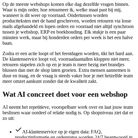
Op de meeste webshops komen elke dag dezelfde vragen binnen.
Waar is mijn order, hoe retourneer ik, welke maat past bij mij,
wanneer is dit weer op voorraad. Ondertussen worden
productteksten met de hand geschreven, worden retouren via losse
mails afgehandeld en lopen orders en voorraad niet altijd synchroon
tussen je webshop, ERP en boekhouding. Elk stukje is een paar
minuten werk, maar bij honderden orders per week is het een halve
baan.
Zodra er een actie loopt of het feestdagen worden, tikt het hard aan.
De klantenservice loopt vol, voorraadaantallen kloppen niet meer,
retouren stapelen zich op en je team is meer bezig met brandjes
blussen dan met de shop laten groeien. Extra mensen aannemen is
duur en traag, en de vraag is steeds vaker hoe je met hetzelfde team
meer omzet aankunt zonder dat de kwaliteit zakt.
Wat AI concreet doet voor een webshop
AI neemt het repetitieve, voorspelbare werk over en laat jouw team
beslissen waar oordeel of relatie nodig is. Op shopniveau ziet dat er
zo uit:
AI-klantenservice op je eigen data: FAQ,
productinformatie en orderstatus worden 24/7 beantwoord in