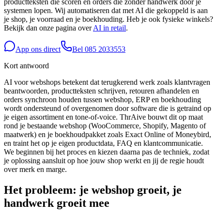
productteksten die scoren en orders die zonder handwerk door je
systemen lopen. Wij automatiseren dat met AI die gekoppeld is aan
je shop, je voorraad en je boekhouding. Heb je ook fysieke winkels?
Bekijk dan onze pagina over
AI in retail
.
App ons direct
Bel
085 2033553
Kort antwoord
AI voor webshops betekent dat terugkerend werk zoals klantvragen
beantwoorden, productteksten schrijven, retouren afhandelen en
orders synchroon houden tussen webshop, ERP en boekhouding
wordt ondersteund of overgenomen door software die is getraind op
je eigen assortiment en tone-of-voice. ThrAive bouwt dit op maat
rond je bestaande webshop (WooCommerce, Shopify, Magento of
maatwerk) en je boekhoudpakket zoals Exact Online of Moneybird,
en traint het op je eigen productdata, FAQ en klantcommunicatie.
We beginnen bij het proces en kiezen daarna pas de techniek, zodat
je oplossing aansluit op hoe jouw shop werkt en jij de regie houdt
over merk en marge.
Het probleem: je webshop groeit, je
handwerk groeit mee