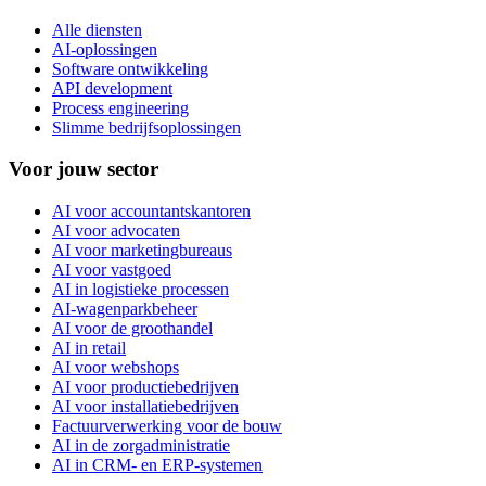
Alle diensten
AI-oplossingen
Software ontwikkeling
API development
Process engineering
Slimme bedrijfsoplossingen
Voor jouw sector
AI voor accountantskantoren
AI voor advocaten
AI voor marketingbureaus
AI voor vastgoed
AI in logistieke processen
AI-wagenparkbeheer
AI voor de groothandel
AI in retail
AI voor webshops
AI voor productiebedrijven
AI voor installatiebedrijven
Factuurverwerking voor de bouw
AI in de zorgadministratie
AI in CRM- en ERP-systemen