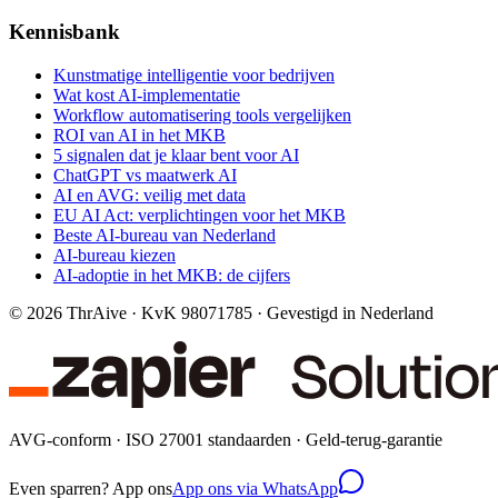
Kennisbank
Kunstmatige intelligentie voor bedrijven
Wat kost AI-implementatie
Workflow automatisering tools vergelijken
ROI van AI in het MKB
5 signalen dat je klaar bent voor AI
ChatGPT vs maatwerk AI
AI en AVG: veilig met data
EU AI Act: verplichtingen voor het MKB
Beste AI-bureau van Nederland
AI-bureau kiezen
AI-adoptie in het MKB: de cijfers
©
2026
ThrAive · KvK 98071785 · Gevestigd in Nederland
AVG-conform · ISO 27001 standaarden · Geld-terug-garantie
Even sparren? App ons
App ons via WhatsApp