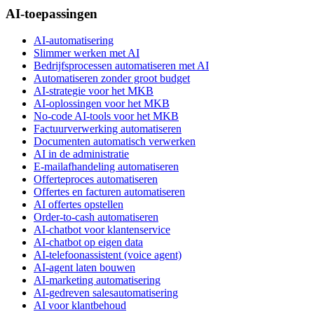
AI-toepassingen
AI-automatisering
Slimmer werken met AI
Bedrijfsprocessen automatiseren met AI
Automatiseren zonder groot budget
AI-strategie voor het MKB
AI-oplossingen voor het MKB
No-code AI-tools voor het MKB
Factuurverwerking automatiseren
Documenten automatisch verwerken
AI in de administratie
E-mailafhandeling automatiseren
Offerteproces automatiseren
Offertes en facturen automatiseren
AI offertes opstellen
Order-to-cash automatiseren
AI-chatbot voor klantenservice
AI-chatbot op eigen data
AI-telefoonassistent (voice agent)
AI-agent laten bouwen
AI-marketing automatisering
AI-gedreven salesautomatisering
AI voor klantbehoud