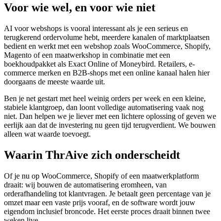
Voor wie wel, en voor wie niet
AI voor webshops is vooral interessant als je een serieus en
terugkerend ordervolume hebt, meerdere kanalen of marktplaatsen
bedient en werkt met een webshop zoals WooCommerce, Shopify,
Magento of een maatwerkshop in combinatie met een
boekhoudpakket als Exact Online of Moneybird. Retailers, e-
commerce merken en B2B-shops met een online kanaal halen hier
doorgaans de meeste waarde uit.
Ben je net gestart met heel weinig orders per week en een kleine,
stabiele klantgroep, dan loont volledige automatisering vaak nog
niet. Dan helpen we je liever met een lichtere oplossing of geven we
eerlijk aan dat de investering nu geen tijd terugverdient. We bouwen
alleen wat waarde toevoegt.
Waarin
Thr
Ai
ve
zich onderscheidt
Of je nu op WooCommerce, Shopify of een maatwerkplatform
draait: wij bouwen de automatisering eromheen, van
orderafhandeling tot klantvragen. Je betaalt geen percentage van je
omzet maar een vaste prijs vooraf, en de software wordt jouw
eigendom inclusief broncode. Het eerste proces draait binnen twee
weken live.