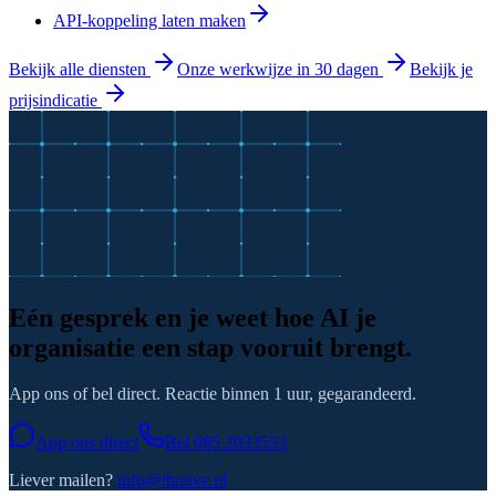
API-koppeling laten maken
Bekijk alle diensten
Onze werkwijze in 30 dagen
Bekijk je
prijsindicatie
Eén gesprek en je weet hoe AI je
organisatie een stap vooruit brengt.
App ons of bel direct. Reactie binnen 1 uur, gegarandeerd.
App ons direct
Bel
085 2033553
Liever mailen?
info@thraive.nl