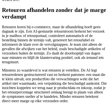
Retouren afhandelen zonder dat je marge
verdampt
Retouren horen bij e-commerce, maar de afhandeling hoeft geen
dagtaak te zijn. Een AI-gestuurde retourstroom herkent het verzoek
in je mailbox of retourportaal, controleert automatisch of de
bestelling binnen de termijn valt, genereert het retourlabel en
informeert de klant over de vervolgstappen. Je team ziet alleen de
gevallen die afwijken van het beleid, zoals beschadigde artikelen of
verzoeken buiten de termijn. Zo daalt de doorlooptijd van dagen
naar minuten en blijft de klantervaring positief, ook als iemand iets
terugstuurt.
Minstens zo waardevol is wat retouren je vertellen. De AI legt
retourredenen gestructureerd vast en herkent patronen: een maat die
te klein uitvalt, een productfoto die verwachtingen wekt die het
artikel niet waarmaakt, een verpakking die beschadigd aankomt. Die
inzichten koppelen we terug naar je productdata en inkoop, zodat je
het retourpercentage structureel omlaag brengt in plaats van alleen
de symptomen sneller af te handelen. Minder retouren betekent
direct meer marge op elke verzonden order.