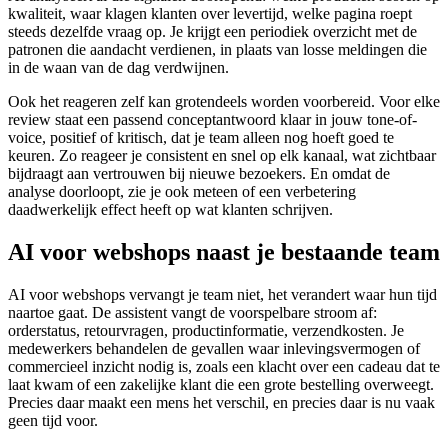
kwaliteit, waar klagen klanten over levertijd, welke pagina roept
steeds dezelfde vraag op. Je krijgt een periodiek overzicht met de
patronen die aandacht verdienen, in plaats van losse meldingen die
in de waan van de dag verdwijnen.
Ook het reageren zelf kan grotendeels worden voorbereid. Voor elke
review staat een passend conceptantwoord klaar in jouw tone-of-
voice, positief of kritisch, dat je team alleen nog hoeft goed te
keuren. Zo reageer je consistent en snel op elk kanaal, wat zichtbaar
bijdraagt aan vertrouwen bij nieuwe bezoekers. En omdat de
analyse doorloopt, zie je ook meteen of een verbetering
daadwerkelijk effect heeft op wat klanten schrijven.
AI voor webshops naast je bestaande team
AI voor webshops vervangt je team niet, het verandert waar hun tijd
naartoe gaat. De assistent vangt de voorspelbare stroom af:
orderstatus, retourvragen, productinformatie, verzendkosten. Je
medewerkers behandelen de gevallen waar inlevingsvermogen of
commercieel inzicht nodig is, zoals een klacht over een cadeau dat te
laat kwam of een zakelijke klant die een grote bestelling overweegt.
Precies daar maakt een mens het verschil, en precies daar is nu vaak
geen tijd voor.