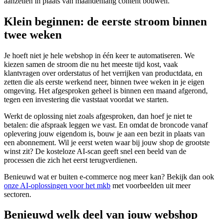
aanzetten in plaats van maandenlang content bouwen.
Klein beginnen: de eerste stroom binnen
twee weken
Je hoeft niet je hele webshop in één keer te automatiseren. We
kiezen samen de stroom die nu het meeste tijd kost, vaak
klantvragen over orderstatus of het verrijken van productdata, en
zetten die als eerste werkend neer, binnen twee weken in je eigen
omgeving. Het afgesproken geheel is binnen een maand afgerond,
tegen een investering die vaststaat voordat we starten.
Werkt de oplossing niet zoals afgesproken, dan hoef je niet te
betalen: die afspraak leggen we vast. En omdat de broncode vanaf
oplevering jouw eigendom is, bouw je aan een bezit in plaats van
een abonnement. Wil je eerst weten waar bij jouw shop de grootste
winst zit? De kosteloze AI-scan geeft snel een beeld van de
processen die zich het eerst terugverdienen.
Benieuwd wat er buiten e-commerce nog meer kan? Bekijk dan ook
onze AI-oplossingen voor het mkb
met voorbeelden uit meer
sectoren.
Benieuwd welk deel van jouw webshop