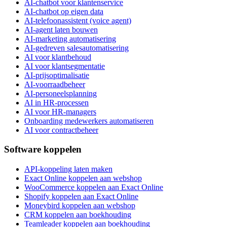
AI-chatbot voor klantenservice
AI-chatbot op eigen data
AI-telefoonassistent (voice agent)
AI-agent laten bouwen
AI-marketing automatisering
AI-gedreven salesautomatisering
AI voor klantbehoud
AI voor klantsegmentatie
AI-prijsoptimalisatie
AI-voorraadbeheer
AI-personeelsplanning
AI in HR-processen
AI voor HR-managers
Onboarding medewerkers automatiseren
AI voor contractbeheer
Software koppelen
API-koppeling laten maken
Exact Online koppelen aan webshop
WooCommerce koppelen aan Exact Online
Shopify koppelen aan Exact Online
Moneybird koppelen aan webshop
CRM koppelen aan boekhouding
Teamleader koppelen aan boekhouding