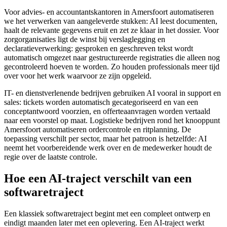
Voor advies- en accountantskantoren in Amersfoort automatiseren
we het verwerken van aangeleverde stukken: AI leest documenten,
haalt de relevante gegevens eruit en zet ze klaar in het dossier. Voor
zorgorganisaties ligt de winst bij verslaglegging en
declaratieverwerking: gesproken en geschreven tekst wordt
automatisch omgezet naar gestructureerde registraties die alleen nog
gecontroleerd hoeven te worden. Zo houden professionals meer tijd
over voor het werk waarvoor ze zijn opgeleid.
IT- en dienstverlenende bedrijven gebruiken AI vooral in support en
sales: tickets worden automatisch gecategoriseerd en van een
conceptantwoord voorzien, en offerteaanvragen worden vertaald
naar een voorstel op maat. Logistieke bedrijven rond het knooppunt
Amersfoort automatiseren ordercontrole en ritplanning. De
toepassing verschilt per sector, maar het patroon is hetzelfde: AI
neemt het voorbereidende werk over en de medewerker houdt de
regie over de laatste controle.
Hoe een AI-traject verschilt van een
softwaretraject
Een klassiek softwaretraject begint met een compleet ontwerp en
eindigt maanden later met een oplevering. Een AI-traject werkt