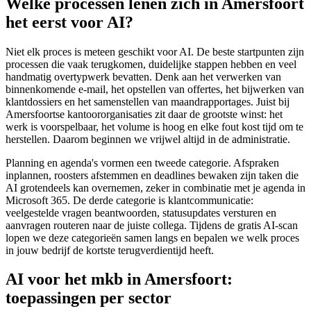
Welke processen lenen zich in Amersfoort
het eerst voor AI?
Niet elk proces is meteen geschikt voor AI. De beste startpunten zijn
processen die vaak terugkomen, duidelijke stappen hebben en veel
handmatig overtypwerk bevatten. Denk aan het verwerken van
binnenkomende e-mail, het opstellen van offertes, het bijwerken van
klantdossiers en het samenstellen van maandrapportages. Juist bij
Amersfoortse kantoororganisaties zit daar de grootste winst: het
werk is voorspelbaar, het volume is hoog en elke fout kost tijd om te
herstellen. Daarom beginnen we vrijwel altijd in de administratie.
Planning en agenda's vormen een tweede categorie. Afspraken
inplannen, roosters afstemmen en deadlines bewaken zijn taken die
AI grotendeels kan overnemen, zeker in combinatie met je agenda in
Microsoft 365. De derde categorie is klantcommunicatie:
veelgestelde vragen beantwoorden, statusupdates versturen en
aanvragen routeren naar de juiste collega. Tijdens de gratis AI-scan
lopen we deze categorieën samen langs en bepalen we welk proces
in jouw bedrijf de kortste terugverdientijd heeft.
AI voor het mkb in Amersfoort:
toepassingen per sector