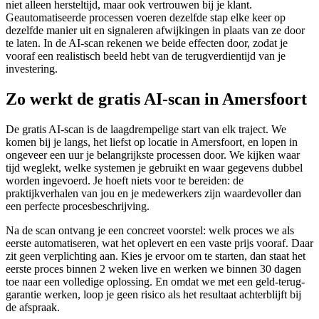
niet alleen hersteltijd, maar ook vertrouwen bij je klant.
Geautomatiseerde processen voeren dezelfde stap elke keer op
dezelfde manier uit en signaleren afwijkingen in plaats van ze door
te laten. In de AI-scan rekenen we beide effecten door, zodat je
vooraf een realistisch beeld hebt van de terugverdientijd van je
investering.
Zo werkt de gratis AI-scan in Amersfoort
De gratis AI-scan is de laagdrempelige start van elk traject. We
komen bij je langs, het liefst op locatie in Amersfoort, en lopen in
ongeveer een uur je belangrijkste processen door. We kijken waar
tijd weglekt, welke systemen je gebruikt en waar gegevens dubbel
worden ingevoerd. Je hoeft niets voor te bereiden: de
praktijkverhalen van jou en je medewerkers zijn waardevoller dan
een perfecte procesbeschrijving.
Na de scan ontvang je een concreet voorstel: welk proces we als
eerste automatiseren, wat het oplevert en een vaste prijs vooraf. Daar
zit geen verplichting aan. Kies je ervoor om te starten, dan staat het
eerste proces binnen 2 weken live en werken we binnen 30 dagen
toe naar een volledige oplossing. En omdat we met een geld-terug-
garantie werken, loop je geen risico als het resultaat achterblijft bij
de afspraak.