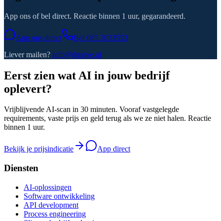
App ons of bel direct. Reactie binnen 1 uur, gegarandeerd.
App ons direct
Bel
085 2033553
Liever mailen?
info@thraive.nl
Eerst zien wat AI in jouw bedrijf
oplevert?
Vrijblijvende AI-scan in 30 minuten. Vooraf vastgelegde
requirements, vaste prijs en geld terug als we ze niet halen. Reactie
binnen 1 uur.
Bekijk je prijsindicatie
App direct
Diensten
AI-oplossingen
Software ontwikkeling
API development
Process engineering