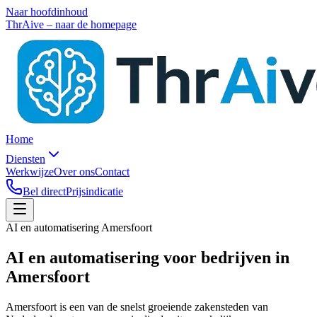
Naar hoofdinhoud
ThrAive – naar de homepage
Home
Diensten
Werkwijze
Over ons
Contact
Bel direct
Prijsindicatie
AI en automatisering Amersfoort
AI en automatisering voor bedrijven
in
Amersfoort
Amersfoort is een van de snelst groeiende zakensteden van