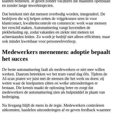
klanten bedienen. Je groeit zonder vacatures die maanden openstaan
en zonder lange inwerktrajecten.
Dat betekent niet dat mensen overbodig worden, integendeel. De
bedrijven die wij helpen zetten de vrijgekomen uren in voor
klantcontact, kwaliteitscontrole en commercie: werk waar mensen
het verschil maken. Automatisering vangt bovendien de
piekbelasting op, zodat vakanties en ziekte niet meteen tot
achterstanden leiden. Zo wordt je bedrijf niet alleen efficiënter, maar
ook minder kwetsbaar voor personeelsverloop.
Medewerkers meenemen: adoptie bepaalt
het succes
De beste automatisering faalt als medewerkers er niet mee willen
werken. Daarom betrekken we het team vanaf dag één. Tijdens de
AI-scan praten we juist met de mensen die het werk nu doen: zij
weten waar de knelpunten zitten en welke uitzonderingen er
bestaan. Die kennis maakt de oplossing beter en zorgt dat
medewerkers de automatisering zien als hulpmiddel in plaats van
bedreiging.
Na livegang blijft de mens in de regie. Medewerkers controleren
uitkomsten, handelen uitzonderingen af en geven feedback waarmee