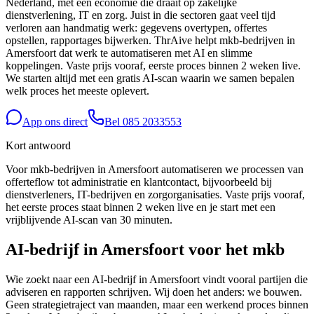
Nederland, met een economie die draait op zakelijke
dienstverlening, IT en zorg. Juist in die sectoren gaat veel tijd
verloren aan handmatig werk: gegevens overtypen, offertes
opstellen, rapportages bijwerken. ThrAive helpt mkb-bedrijven in
Amersfoort dat werk te automatiseren met AI en slimme
koppelingen. Vaste prijs vooraf, eerste proces binnen 2 weken live.
We starten altijd met een gratis AI-scan waarin we samen bepalen
welk proces het meeste oplevert.
App ons direct
Bel
085 2033553
Kort antwoord
Voor mkb-bedrijven in Amersfoort automatiseren we processen van
offerteflow tot administratie en klantcontact, bijvoorbeeld bij
dienstverleners, IT-bedrijven en zorgorganisaties. Vaste prijs vooraf,
het eerste proces staat binnen 2 weken live en je start met een
vrijblijvende AI-scan van 30 minuten.
AI-bedrijf in Amersfoort voor het mkb
Wie zoekt naar een AI-bedrijf in Amersfoort vindt vooral partijen die
adviseren en rapporten schrijven. Wij doen het anders: we bouwen.
Geen strategietraject van maanden, maar een werkend proces binnen