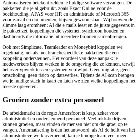
Automatiseren betekent zelden je huidige software vervangen. De
pakketten die je al gebruikt, zoals Exact Online voor de
boekhouding, AFAS voor HR en administratie of Microsoft 365
voor e-mail en documenten, blijven gewoon staan. Wij bouwen de
slimme laag eromheen: AI die e-mails leest en de juiste gegevens in
je pakket zet, koppelingen die systemen synchroon houden en
dashboards die informatie uit meerdere bronnen samenbrengen.
Ook met Simplicate, Teamleader en Moneybird koppelen we
regelmatig, net als met branchespecifieke pakketten die een
koppeling ondersteunen. Het voordeel van deze aanpak: je
medewerkers blijven werken in de omgeving die ze kennen, terwijl
het overtypwerk tussen systemen verdwijnt. Geen migratie, geen
omscholing, geen risico op dataverlies. Tijdens de AI-scan brengen
we je huidige stack in kaart en laten we zien welke koppelingen het
meeste opleveren.
Groeien zonder extra personeel
De arbeidsmarkt in de regio Amersfoort is krap, zeker voor
administratief en ondersteunend personeel. Veel mkb-bedrijven
kunnen groeien, maar vinden de mensen niet om die groei op te
vangen. Automatisering is dan het antwoord: als AI de helft van het
administratieve werk overneemt, kan je huidige team veel meer