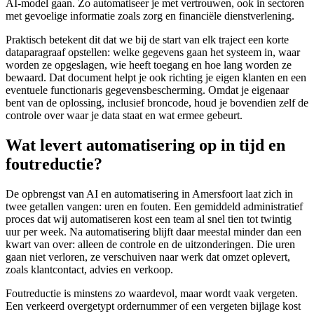
AI-model gaan. Zo automatiseer je met vertrouwen, ook in sectoren
met gevoelige informatie zoals zorg en financiële dienstverlening.
Praktisch betekent dit dat we bij de start van elk traject een korte
dataparagraaf opstellen: welke gegevens gaan het systeem in, waar
worden ze opgeslagen, wie heeft toegang en hoe lang worden ze
bewaard. Dat document helpt je ook richting je eigen klanten en een
eventuele functionaris gegevensbescherming. Omdat je eigenaar
bent van de oplossing, inclusief broncode, houd je bovendien zelf de
controle over waar je data staat en wat ermee gebeurt.
Wat levert automatisering op in tijd en
foutreductie?
De opbrengst van AI en automatisering in Amersfoort laat zich in
twee getallen vangen: uren en fouten. Een gemiddeld administratief
proces dat wij automatiseren kost een team al snel tien tot twintig
uur per week. Na automatisering blijft daar meestal minder dan een
kwart van over: alleen de controle en de uitzonderingen. Die uren
gaan niet verloren, ze verschuiven naar werk dat omzet oplevert,
zoals klantcontact, advies en verkoop.
Foutreductie is minstens zo waardevol, maar wordt vaak vergeten.
Een verkeerd overgetypt ordernummer of een vergeten bijlage kost