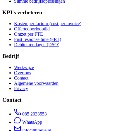
Slimme bedrijfsoplossingen
KPI's verbeteren
Kosten per factuur (cost per invoice)
Offertedoorlooptijd
Omzet per FTE
First response time (FRT)
Debiteurendagen (DSO)
Bedrijf
Werkwijze
Over ons
Contact
Algemene voorwaarden
Privacy
Contact
085 2033553
WhatsApp
info@thraive.nl