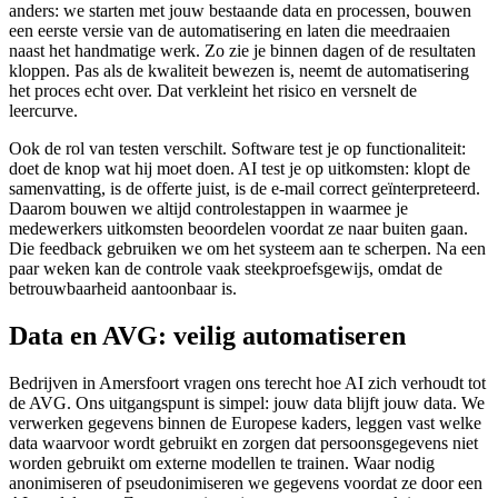
anders: we starten met jouw bestaande data en processen, bouwen
een eerste versie van de automatisering en laten die meedraaien
naast het handmatige werk. Zo zie je binnen dagen of de resultaten
kloppen. Pas als de kwaliteit bewezen is, neemt de automatisering
het proces echt over. Dat verkleint het risico en versnelt de
leercurve.
Ook de rol van testen verschilt. Software test je op functionaliteit:
doet de knop wat hij moet doen. AI test je op uitkomsten: klopt de
samenvatting, is de offerte juist, is de e-mail correct geïnterpreteerd.
Daarom bouwen we altijd controlestappen in waarmee je
medewerkers uitkomsten beoordelen voordat ze naar buiten gaan.
Die feedback gebruiken we om het systeem aan te scherpen. Na een
paar weken kan de controle vaak steekproefsgewijs, omdat de
betrouwbaarheid aantoonbaar is.
Data en AVG: veilig automatiseren
Bedrijven in Amersfoort vragen ons terecht hoe AI zich verhoudt tot
de AVG. Ons uitgangspunt is simpel: jouw data blijft jouw data. We
verwerken gegevens binnen de Europese kaders, leggen vast welke
data waarvoor wordt gebruikt en zorgen dat persoonsgegevens niet
worden gebruikt om externe modellen te trainen. Waar nodig
anonimiseren of pseudonimiseren we gegevens voordat ze door een