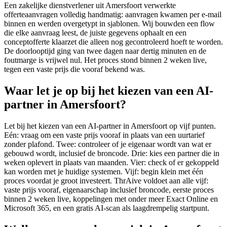
Een zakelijke dienstverlener uit Amersfoort verwerkte
offerteaanvragen volledig handmatig: aanvragen kwamen per e-mail
binnen en werden overgetypt in sjablonen. Wij bouwden een flow
die elke aanvraag leest, de juiste gegevens ophaalt en een
conceptofferte klaarzet die alleen nog gecontroleerd hoeft te worden.
De doorlooptijd ging van twee dagen naar dertig minuten en de
foutmarge is vrijwel nul. Het proces stond binnen 2 weken live,
tegen een vaste prijs die vooraf bekend was.
Waar let je op bij het kiezen van een AI-
partner in Amersfoort?
Let bij het kiezen van een AI-partner in Amersfoort op vijf punten.
Eén: vraag om een vaste prijs vooraf in plaats van een uurtarief
zonder plafond. Twee: controleer of je eigenaar wordt van wat er
gebouwd wordt, inclusief de broncode. Drie: kies een partner die in
weken oplevert in plaats van maanden. Vier: check of er gekoppeld
kan worden met je huidige systemen. Vijf: begin klein met één
proces voordat je groot investeert. ThrAive voldoet aan alle vijf:
vaste prijs vooraf, eigenaarschap inclusief broncode, eerste proces
binnen 2 weken live, koppelingen met onder meer Exact Online en
Microsoft 365, en een gratis AI-scan als laagdrempelig startpunt.