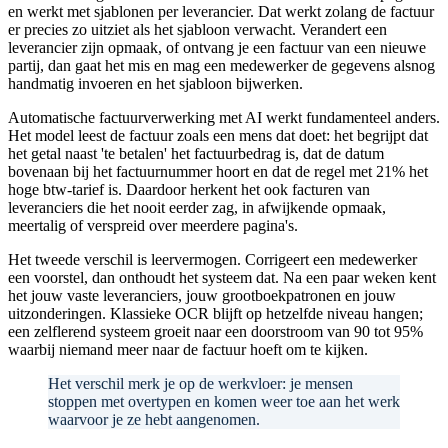
en werkt met sjablonen per leverancier. Dat werkt zolang de factuur
er precies zo uitziet als het sjabloon verwacht. Verandert een
leverancier zijn opmaak, of ontvang je een factuur van een nieuwe
partij, dan gaat het mis en mag een medewerker de gegevens alsnog
handmatig invoeren en het sjabloon bijwerken.
Automatische factuurverwerking met AI werkt fundamenteel anders.
Het model leest de factuur zoals een mens dat doet: het begrijpt dat
het getal naast 'te betalen' het factuurbedrag is, dat de datum
bovenaan bij het factuurnummer hoort en dat de regel met 21% het
hoge btw-tarief is. Daardoor herkent het ook facturen van
leveranciers die het nooit eerder zag, in afwijkende opmaak,
meertalig of verspreid over meerdere pagina's.
Het tweede verschil is leervermogen. Corrigeert een medewerker
een voorstel, dan onthoudt het systeem dat. Na een paar weken kent
het jouw vaste leveranciers, jouw grootboekpatronen en jouw
uitzonderingen. Klassieke OCR blijft op hetzelfde niveau hangen;
een zelflerend systeem groeit naar een doorstroom van 90 tot 95%
waarbij niemand meer naar de factuur hoeft om te kijken.
Het verschil merk je op de werkvloer: je mensen
stoppen met overtypen en komen weer toe aan het werk
waarvoor je ze hebt aangenomen.