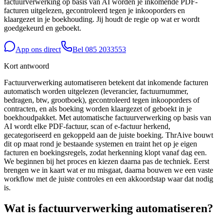
factuurverwerking op basis van AI worden je inkomende PDF-
facturen uitgelezen, gecontroleerd tegen je inkooporders en
klaargezet in je boekhouding. Jij houdt de regie op wat er wordt
goedgekeurd en geboekt.
App ons direct
Bel
085 2033553
Kort antwoord
Factuurverwerking automatiseren betekent dat inkomende facturen
automatisch worden uitgelezen (leverancier, factuurnummer,
bedragen, btw, grootboek), gecontroleerd tegen inkooporders of
contracten, en als boeking worden klaargezet of geboekt in je
boekhoudpakket. Met automatische factuurverwerking op basis van
AI wordt elke PDF-factuur, scan of e-factuur herkend,
gecategoriseerd en gekoppeld aan de juiste boeking. ThrAive bouwt
dit op maat rond je bestaande systemen en traint het op je eigen
facturen en boekingsregels, zodat herkenning klopt vanaf dag een.
We beginnen bij het proces en kiezen daarna pas de techniek. Eerst
brengen we in kaart wat er nu misgaat, daarna bouwen we een vaste
workflow met de juiste controles en een akkoordstap waar dat nodig
is.
Wat is factuurverwerking automatiseren?