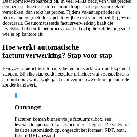
Daar komt kwetsbaarheid bij. In veel MKB-bedrijven weet precies
een persoon hoe de facturenstroom loopt. Is die persoon ziek of
vertrokken, dan stokt het proces. Tijdens vakantieperiodes en
piekmaanden groeit de stapel, terwijl de rest van het bedrijf gewoon
doordraait. Geautomatiseerde factuurverwerking haalt die
kwetsbaarheid eruit: het proces draait elke dag hetzelfde, ongeacht
wie er op kantoor zit.
Hoe werkt automatische
factuurverwerking? Stap voor stap
Een goed ingerichte automatische factuurworkflow doorloopt acht
stappen. Bij elke stap geldt hetzelfde principe: wat voorspelbaar is
stroomt door, wat afwijkt gaat naar een mens. Zo houd je controle
zonder handwerk.
1
Ontvangst
Facturen komen binnen via je factuurmailbox, een
leveranciersportaal of als e-factuur via Peppol. De software
haalt ze automatisch op, ongeacht het formaat: PDF, scan,
foto of UBL-bestand.