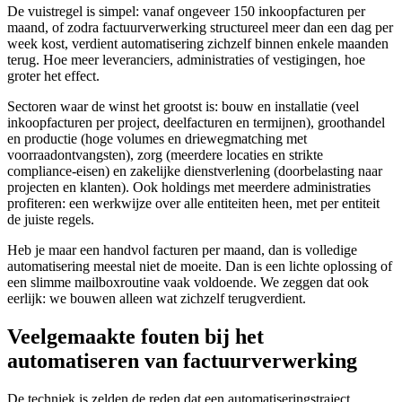
De vuistregel is simpel: vanaf ongeveer 150 inkoopfacturen per
maand, of zodra factuurverwerking structureel meer dan een dag per
week kost, verdient automatisering zichzelf binnen enkele maanden
terug. Hoe meer leveranciers, administraties of vestigingen, hoe
groter het effect.
Sectoren waar de winst het grootst is: bouw en installatie (veel
inkoopfacturen per project, deelfacturen en termijnen), groothandel
en productie (hoge volumes en driewegmatching met
voorraadontvangsten), zorg (meerdere locaties en strikte
compliance-eisen) en zakelijke dienstverlening (doorbelasting naar
projecten en klanten). Ook holdings met meerdere administraties
profiteren: een werkwijze over alle entiteiten heen, met per entiteit
de juiste regels.
Heb je maar een handvol facturen per maand, dan is volledige
automatisering meestal niet de moeite. Dan is een lichte oplossing of
een slimme mailboxroutine vaak voldoende. We zeggen dat ook
eerlijk: we bouwen alleen wat zichzelf terugverdient.
Veelgemaakte fouten bij het
automatiseren van factuurverwerking
De techniek is zelden de reden dat een automatiseringstraject