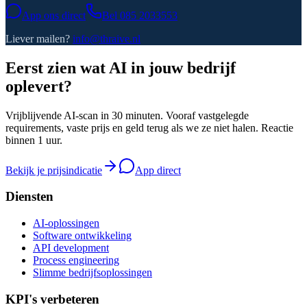
App ons direct
Bel
085 2033553
Liever mailen?
info@thraive.nl
Eerst zien wat AI in jouw bedrijf
oplevert?
Vrijblijvende AI-scan in 30 minuten. Vooraf vastgelegde
requirements, vaste prijs en geld terug als we ze niet halen. Reactie
binnen 1 uur.
Bekijk je prijsindicatie
App direct
Diensten
AI-oplossingen
Software ontwikkeling
API development
Process engineering
Slimme bedrijfsoplossingen
KPI's verbeteren