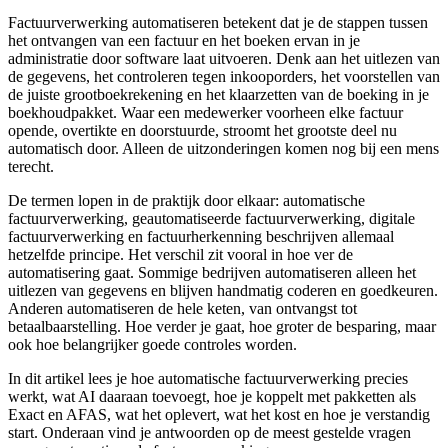
Factuurverwerking automatiseren betekent dat je de stappen tussen
het ontvangen van een factuur en het boeken ervan in je
administratie door software laat uitvoeren. Denk aan het uitlezen van
de gegevens, het controleren tegen inkooporders, het voorstellen van
de juiste grootboekrekening en het klaarzetten van de boeking in je
boekhoudpakket. Waar een medewerker voorheen elke factuur
opende, overtikte en doorstuurde, stroomt het grootste deel nu
automatisch door. Alleen de uitzonderingen komen nog bij een mens
terecht.
De termen lopen in de praktijk door elkaar: automatische
factuurverwerking, geautomatiseerde factuurverwerking, digitale
factuurverwerking en factuurherkenning beschrijven allemaal
hetzelfde principe. Het verschil zit vooral in hoe ver de
automatisering gaat. Sommige bedrijven automatiseren alleen het
uitlezen van gegevens en blijven handmatig coderen en goedkeuren.
Anderen automatiseren de hele keten, van ontvangst tot
betaalbaarstelling. Hoe verder je gaat, hoe groter de besparing, maar
ook hoe belangrijker goede controles worden.
In dit artikel lees je hoe automatische factuurverwerking precies
werkt, wat AI daaraan toevoegt, hoe je koppelt met pakketten als
Exact en AFAS, wat het oplevert, wat het kost en hoe je verstandig
start. Onderaan vind je antwoorden op de meest gestelde vragen