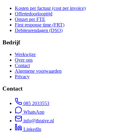
Kosten per factuur (cost per invoice)
Offertedoorlooptijd
Omzet per FTE
First response time (FRT)
Debiteurendagen (DSO)
Bedrijf
Werkwijze
Over ons
Contact
Algemene voorwaarden
Privacy
Contact
085 2033553
WhatsApp
info@thraive.nl
LinkedIn