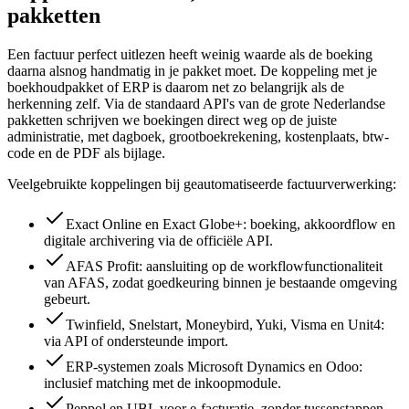
pakketten
Een factuur perfect uitlezen heeft weinig waarde als de boeking
daarna alsnog handmatig in je pakket moet. De koppeling met je
boekhoudpakket of ERP is daarom net zo belangrijk als de
herkenning zelf. Via de standaard API's van de grote Nederlandse
pakketten schrijven we boekingen direct weg op de juiste
administratie, met dagboek, grootboekrekening, kostenplaats, btw-
code en de PDF als bijlage.
Veelgebruikte koppelingen bij geautomatiseerde factuurverwerking:
Exact Online en Exact Globe+: boeking, akkoordflow en
digitale archivering via de officiële API.
AFAS Profit: aansluiting op de workflowfunctionaliteit
van AFAS, zodat goedkeuring binnen je bestaande omgeving
gebeurt.
Twinfield, Snelstart, Moneybird, Yuki, Visma en Unit4:
via API of ondersteunde import.
ERP-systemen zoals Microsoft Dynamics en Odoo:
inclusief matching met de inkoopmodule.
Peppol en UBL voor e-facturatie, zonder tussenstappen.