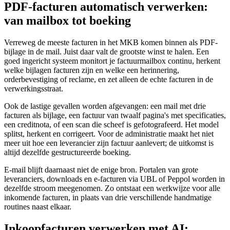
PDF-facturen automatisch verwerken:
van mailbox tot boeking
Verreweg de meeste facturen in het MKB komen binnen als PDF-
bijlage in de mail. Juist daar valt de grootste winst te halen. Een
goed ingericht systeem monitort je factuurmailbox continu, herkent
welke bijlagen facturen zijn en welke een herinnering,
orderbevestiging of reclame, en zet alleen de echte facturen in de
verwerkingsstraat.
Ook de lastige gevallen worden afgevangen: een mail met drie
facturen als bijlage, een factuur van twaalf pagina's met specificaties,
een creditnota, of een scan die scheef is gefotografeerd. Het model
splitst, herkent en corrigeert. Voor de administratie maakt het niet
meer uit hoe een leverancier zijn factuur aanlevert; de uitkomst is
altijd dezelfde gestructureerde boeking.
E-mail blijft daarnaast niet de enige bron. Portalen van grote
leveranciers, downloads en e-facturen via UBL of Peppol worden in
dezelfde stroom meegenomen. Zo ontstaat een werkwijze voor alle
inkomende facturen, in plaats van drie verschillende handmatige
routines naast elkaar.
Inkoopfacturen verwerken met AI: