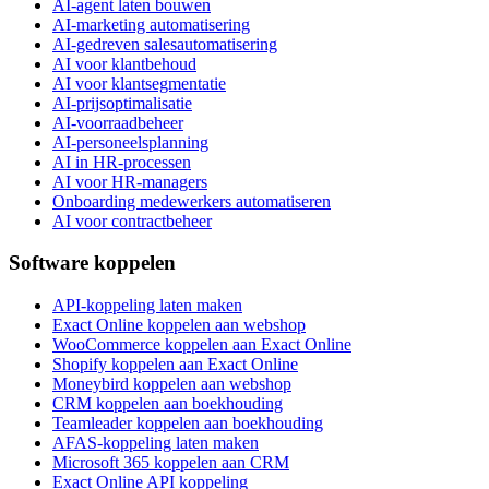
AI-agent laten bouwen
AI-marketing automatisering
AI-gedreven salesautomatisering
AI voor klantbehoud
AI voor klantsegmentatie
AI-prijsoptimalisatie
AI-voorraadbeheer
AI-personeelsplanning
AI in HR-processen
AI voor HR-managers
Onboarding medewerkers automatiseren
AI voor contractbeheer
Software koppelen
API-koppeling laten maken
Exact Online koppelen aan webshop
WooCommerce koppelen aan Exact Online
Shopify koppelen aan Exact Online
Moneybird koppelen aan webshop
CRM koppelen aan boekhouding
Teamleader koppelen aan boekhouding
AFAS-koppeling laten maken
Microsoft 365 koppelen aan CRM
Exact Online API koppeling