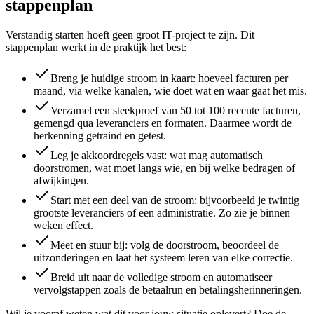
stappenplan
Verstandig starten hoeft geen groot IT-project te zijn. Dit
stappenplan werkt in de praktijk het best:
Breng je huidige stroom in kaart: hoeveel facturen per
maand, via welke kanalen, wie doet wat en waar gaat het mis.
Verzamel een steekproef van 50 tot 100 recente facturen,
gemengd qua leveranciers en formaten. Daarmee wordt de
herkenning getraind en getest.
Leg je akkoordregels vast: wat mag automatisch
doorstromen, wat moet langs wie, en bij welke bedragen of
afwijkingen.
Start met een deel van de stroom: bijvoorbeeld je twintig
grootste leveranciers of een administratie. Zo zie je binnen
weken effect.
Meet en stuur bij: volg de doorstroom, beoordeel de
uitzonderingen en laat het systeem leren van elke correctie.
Breid uit naar de volledige stroom en automatiseer
vervolgstappen zoals de betaalrun en betalingsherinneringen.
Wil je vooraf weten wat dit voor jouw situatie oplevert? Doe de