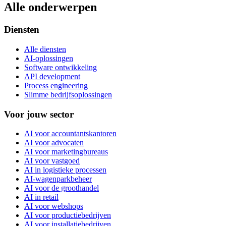
Alle onderwerpen
Diensten
Alle diensten
AI-oplossingen
Software ontwikkeling
API development
Process engineering
Slimme bedrijfsoplossingen
Voor jouw sector
AI voor accountantskantoren
AI voor advocaten
AI voor marketingbureaus
AI voor vastgoed
AI in logistieke processen
AI-wagenparkbeheer
AI voor de groothandel
AI in retail
AI voor webshops
AI voor productiebedrijven
AI voor installatiebedrijven