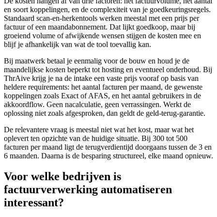
De kosten hangen af van drie factoren: het factuurvolume, het aantal
en soort koppelingen, en de complexiteit van je goedkeuringsregels.
Standaard scan-en-herkentools werken meestal met een prijs per
factuur of een maandabonnement. Dat lijkt goedkoop, maar bij
groeiend volume of afwijkende wensen stijgen de kosten mee en
blijf je afhankelijk van wat de tool toevallig kan.
Bij maatwerk betaal je eenmalig voor de bouw en houd je de
maandelijkse kosten beperkt tot hosting en eventueel onderhoud. Bij
ThrAive krijg je na de intake een vaste prijs vooraf op basis van
heldere requirements: het aantal facturen per maand, de gewenste
koppelingen zoals Exact of AFAS, en het aantal gebruikers in de
akkoordflow. Geen nacalculatie, geen verrassingen. Werkt de
oplossing niet zoals afgesproken, dan geldt de geld-terug-garantie.
De relevantere vraag is meestal niet wat het kost, maar wat het
oplevert ten opzichte van de huidige situatie. Bij 300 tot 500
facturen per maand ligt de terugverdientijd doorgaans tussen de 3 en
6 maanden. Daarna is de besparing structureel, elke maand opnieuw.
Voor welke bedrijven is
factuurverwerking automatiseren
interessant?