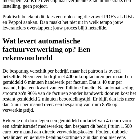
meelopen. Zo is de overstap naar verplichte e-facturatie straks een
instelling, geen project.
Praktisch betekent dit: kies een oplossing die zowel PDF's als UBL
en Peppol aankan. Dan maakt het niet uit in welk tempo jouw
leveranciers overstappen; jouw proces blijft hetzelfde.
Wat levert automatische
factuurverwerking op? Een
rekenvoorbeeld
De besparing verschilt per bedrijf, maar het patroon is overal
hetzelfde. Neem een bedrijf met 400 inkoopfacturen per maand en
gemiddeld 6 minuten handwerk per factuur. Dat is 40 uur per
maand, bijna een kwart van een fulltime functie. Na automatisering
stroomt zo'n 90% van de facturen zonder handwerk door en kost het
restant gemiddeld 2 minuten beoordelingstijd. Er blijft dan iets meer
dan 5 uur per maand over: een besparing van ruim 85% op
verwerkingstijd.
Reken je dat door tegen een gemiddeld uurtarief van 45 euro voor
een administratief medewerker, dan bespaart dit bedrijf ruim 1.500
euro per maand aan directe verwerkingskosten. Fouten, dubbele
betalingen en gemiste betalingskortingen zijn dan nog niet eens