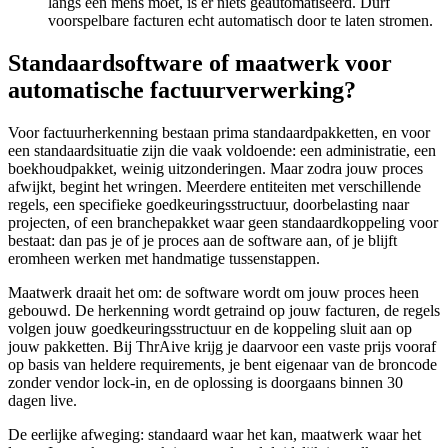
langs een mens moet, is er niets geautomatiseerd. Durf
voorspelbare facturen echt automatisch door te laten stromen.
Standaardsoftware of maatwerk voor
automatische factuurverwerking?
Voor factuurherkenning bestaan prima standaardpakketten, en voor
een standaardsituatie zijn die vaak voldoende: een administratie, een
boekhoudpakket, weinig uitzonderingen. Maar zodra jouw proces
afwijkt, begint het wringen. Meerdere entiteiten met verschillende
regels, een specifieke goedkeuringsstructuur, doorbelasting naar
projecten, of een branchepakket waar geen standaardkoppeling voor
bestaat: dan pas je of je proces aan de software aan, of je blijft
eromheen werken met handmatige tussenstappen.
Maatwerk draait het om: de software wordt om jouw proces heen
gebouwd. De herkenning wordt getraind op jouw facturen, de regels
volgen jouw goedkeuringsstructuur en de koppeling sluit aan op
jouw pakketten. Bij ThrAive krijg je daarvoor een vaste prijs vooraf
op basis van heldere requirements, je bent eigenaar van de broncode
zonder vendor lock-in, en de oplossing is doorgaans binnen 30
dagen live.
De eerlijke afweging: standaard waar het kan, maatwerk waar het