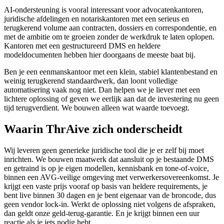
AI-ondersteuning is vooral interessant voor advocatenkantoren,
juridische afdelingen en notariskantoren met een serieus en
terugkerend volume aan contracten, dossiers en correspondentie, en
met de ambitie om te groeien zonder de werkdruk te laten oplopen.
Kantoren met een gestructureerd DMS en heldere
modeldocumenten hebben hier doorgaans de meeste baat bij.
Ben je een eenmanskantoor met een klein, stabiel klantenbestand en
weinig terugkerend standaardwerk, dan loont volledige
automatisering vaak nog niet. Dan helpen we je liever met een
lichtere oplossing of geven we eerlijk aan dat de investering nu geen
tijd terugverdient. We bouwen alleen wat waarde toevoegt.
Waarin
Thr
Ai
ve
zich onderscheidt
Wij leveren geen generieke juridische tool die je er zelf bij moet
inrichten. We bouwen maatwerk dat aansluit op je bestaande DMS
en getraind is op je eigen modellen, kennisbank en tone-of-voice,
binnen een AVG-veilige omgeving met verwerkersovereenkomst. Je
krijgt een vaste prijs vooraf op basis van heldere requirements, je
bent live binnen 30 dagen en je bent eigenaar van de broncode, dus
geen vendor lock-in. Werkt de oplossing niet volgens de afspraken,
dan geldt onze geld-terug-garantie. En je krijgt binnen een uur
reactie als je iets nodig hebt.