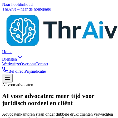
Naar hoofdinhoud
ThrAive – naar de homepage
Home
Diensten
Werkwijze
Over ons
Contact
Bel direct
Prijsindicatie
AI voor advocaten
AI voor advocaten: meer tijd voor
juridisch oordeel en cliënt
Advocatenkantoren staan onder dubbele druk: cliënten verwachten