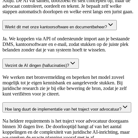
Altijd. De AI vat samen, doorzoekt en stelt concepten op, maar de
advocaat controleert, oordeelt en tekent. Je bepaalt zelf welke
stappen automatisch doorlopen en welke eerst langs een jurist gaan.
Werkt dit met onze kantoorsoftware en documentbeheer?
Ja. We koppelen via API of ondersteunde import aan je bestaande
DMS, kantoorsoftware en e-mail, zodat stukken op de juiste plek
belanden zonder dat je van systeem hoeft te wisselen.
Verzint de AI dingen (hallucinaties)?
We werken met bronvermelding en beperken het model zoveel
mogelijk tot je eigen kennisbank en aangeleverde stukken. Bij
juridische research zie je bij elke bewering de bron, zodat je zelf
kunt verifiëren voor je citeert.
Hoe lang duurt de implementatie van het traject voor advocatuur?
Na heldere requirements is het traject voor advocatuur doorgaans
binnen 30 dagen live. De doorlooptijd hangt af van het aantal
koppelingen en de complexiteit van juridische AI-inrichting, maar
we spreken de exacte planning vooraf met je af.