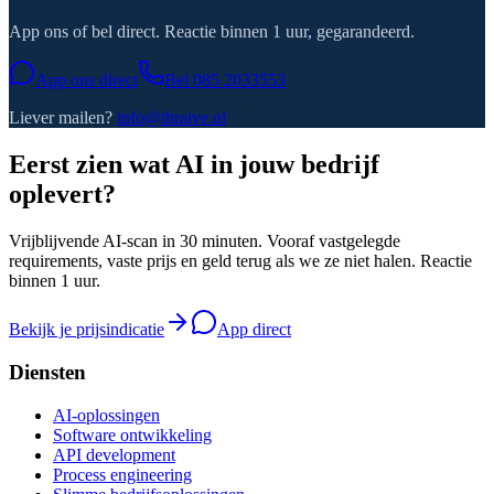
App ons of bel direct. Reactie binnen 1 uur, gegarandeerd.
App ons direct
Bel
085 2033553
Liever mailen?
info@thraive.nl
Eerst zien wat AI in jouw bedrijf
oplevert?
Vrijblijvende AI-scan in 30 minuten. Vooraf vastgelegde
requirements, vaste prijs en geld terug als we ze niet halen. Reactie
binnen 1 uur.
Bekijk je prijsindicatie
App direct
Diensten
AI-oplossingen
Software ontwikkeling
API development
Process engineering