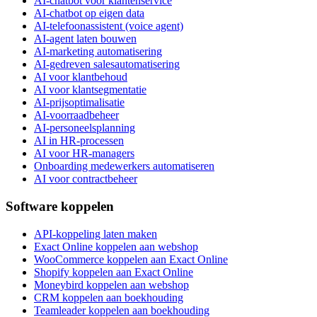
AI-chatbot voor klantenservice
AI-chatbot op eigen data
AI-telefoonassistent (voice agent)
AI-agent laten bouwen
AI-marketing automatisering
AI-gedreven salesautomatisering
AI voor klantbehoud
AI voor klantsegmentatie
AI-prijsoptimalisatie
AI-voorraadbeheer
AI-personeelsplanning
AI in HR-processen
AI voor HR-managers
Onboarding medewerkers automatiseren
AI voor contractbeheer
Software koppelen
API-koppeling laten maken
Exact Online koppelen aan webshop
WooCommerce koppelen aan Exact Online
Shopify koppelen aan Exact Online
Moneybird koppelen aan webshop
CRM koppelen aan boekhouding
Teamleader koppelen aan boekhouding