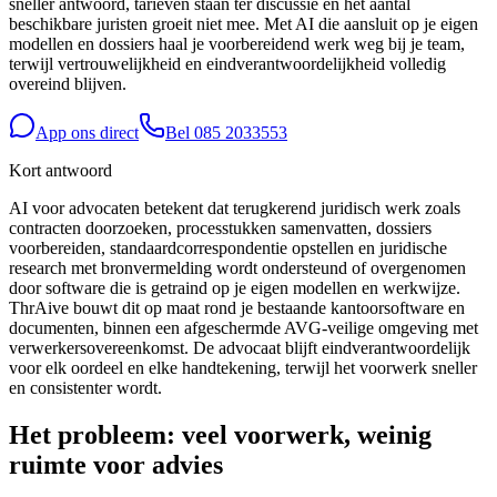
sneller antwoord, tarieven staan ter discussie en het aantal
beschikbare juristen groeit niet mee. Met AI die aansluit op je eigen
modellen en dossiers haal je voorbereidend werk weg bij je team,
terwijl vertrouwelijkheid en eindverantwoordelijkheid volledig
overeind blijven.
App ons direct
Bel
085 2033553
Kort antwoord
AI voor advocaten betekent dat terugkerend juridisch werk zoals
contracten doorzoeken, processtukken samenvatten, dossiers
voorbereiden, standaardcorrespondentie opstellen en juridische
research met bronvermelding wordt ondersteund of overgenomen
door software die is getraind op je eigen modellen en werkwijze.
ThrAive bouwt dit op maat rond je bestaande kantoorsoftware en
documenten, binnen een afgeschermde AVG-veilige omgeving met
verwerkersovereenkomst. De advocaat blijft eindverantwoordelijk
voor elk oordeel en elke handtekening, terwijl het voorwerk sneller
en consistenter wordt.
Het probleem: veel voorwerk, weinig
ruimte voor advies