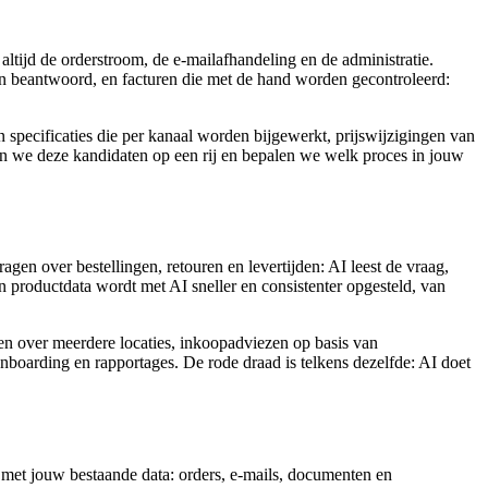
ltijd de orderstroom, de e-mailafhandeling en de administratie.
en beantwoord, en facturen die met de hand worden gecontroleerd:
pecificaties die per kanaal worden bijgewerkt, prijswijzigingen van
tten we deze kandidaten op een rij en bepalen we welk proces in jouw
gen over bestellingen, retouren en levertijden: AI leest de vraag,
 productdata wordt met AI sneller en consistenter opgesteld, van
en over meerdere locaties, inkoopadviezen op basis van
 onboarding en rapportages. De rode draad is telkens dezelfde: AI doet
n met jouw bestaande data: orders, e-mails, documenten en