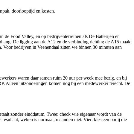
aanpak, doorlooptijd en kosten.
n de Food Valley, en op bedrijventerreinen als De Batterijen en
enhang. De ligging aan de A12 en de verbinding richting de A15 maakt
n. Voor bedrijven in Veenendaal zitten we binnen 30 minuten aan
dewerkers waren daar samen ruim 20 uur per week mee bezig, en bij
t ERP. Alleen uitzonderingen komen nog bij een medewerker terecht. De
r betaalt zonder einddatum. Twee: check wie eigenaar wordt van de
e resultaat; weken is normaal, maanden niet. Vier: kies een partij die