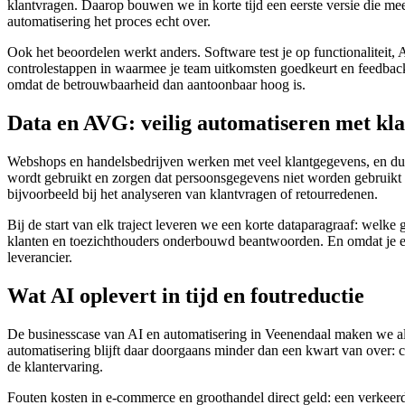
klantvragen. Daarop bouwen we in korte tijd een eerste versie die mee
automatisering het proces echt over.
Ook het beoordelen werkt anders. Software test je op functionaliteit,
controlestappen in waarmee je team uitkomsten goedkeurt en feedback
omdat de betrouwbaarheid dan aantoonbaar hoog is.
Data en AVG: veilig automatiseren met kl
Webshops en handelsbedrijven werken met veel klantgegevens, en du
wordt gebruikt en zorgen dat persoonsgegevens niet worden gebruikt
bijvoorbeeld bij het analyseren van klantvragen of retourredenen.
Bij de start van elk traject leveren we een korte dataparagraaf: we
klanten en toezichthouders onderbouwd beantwoorden. En omdat je eige
leverancier.
Wat AI oplevert in tijd en foutreductie
De businesscase van AI en automatisering in Veenendaal maken we alti
automatisering blijft daar doorgaans minder dan een kwart van over: 
de klantervaring.
Fouten kosten in e-commerce en groothandel direct geld: een verkeer