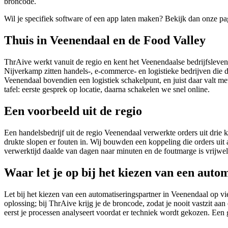
broncode.
Wil je specifiek software of een app laten maken? Bekijk dan onze p
Thuis in Veenendaal en de Food Valley
ThrAive werkt vanuit de regio en kent het Veenendaalse bedrijfsleven.
Nijverkamp zitten handels-, e-commerce- en logistieke bedrijven die
Veenendaal bovendien een logistiek schakelpunt, en juist daar valt 
tafel: eerste gesprek op locatie, daarna schakelen we snel online.
Een voorbeeld uit de regio
Een handelsbedrijf uit de regio Veenendaal verwerkte orders uit dri
drukte slopen er fouten in. Wij bouwden een koppeling die orders uit 
verwerktijd daalde van dagen naar minuten en de foutmarge is vrijwel
Waar let je op bij het kiezen van een auto
Let bij het kiezen van een automatiseringspartner in Veenendaal op vi
oplossing; bij ThrAive krijg je de broncode, zodat je nooit vastzit aan
eerst je processen analyseert voordat er techniek wordt gekozen. Een g