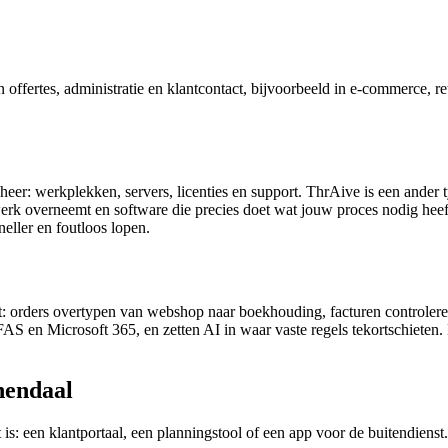
fertes, administratie en klantcontact, bijvoorbeeld in e-commerce, reta
eheer: werkplekken, servers, licenties en support. ThrAive is een ande
werk overneemt en software die precies doet wat jouw proces nodig he
eller en foutloos lopen.
 orders overtypen van webshop naar boekhouding, facturen controleren,
AS en Microsoft 365, en zetten AI in waar vaste regels tekortschieten. 
nendaal
 is: een klantportaal, een planningstool of een app voor de buitendien