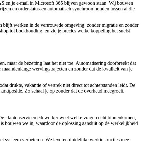
AS en je e-mail in Microsoft 365 blijven gewoon staan. Wij bouwen
prijzen en orderstatussen automatisch synchroon houden tussen al die
m blijft werken in de vertrouwde omgeving, zonder migratie en zonder
hop tot boekhouding, en zie je precies welke koppeling het snelst
n, maar de bezetting laat het niet toe. Automatisering doorbreekt dat
r maandenlange wervingstrajecten en zonder dat de kwaliteit van je
t drukte, vakantie of vertrek niet direct tot achterstanden leidt. De
marktpositie. Zo schaal je op zonder dat de overhead meegroeit.
. De klantenservicemedewerker weet welke vragen echt binnenkomen,
nis bouwen we in, waardoor de oplossing aansluit op de werkelijkheid
t systeem verbeteren. We leveren duidelijke werkinstructies mee,