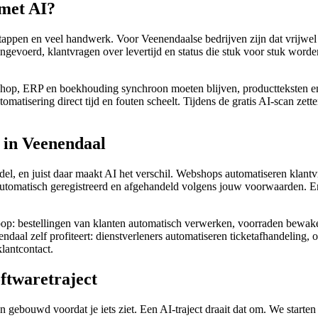
 met AI?
appen en veel handwerk. Voor Veenendaalse bedrijven zijn dat vrijwel a
evoerd, klantvragen over levertijd en status die stuk voor stuk word
op, ERP en boekhouding synchroon moeten blijven, productteksten en s
matisering direct tijd en fouten scheelt. Tijdens de gratis AI-scan ze
 in Veenendaal
el, en juist daar maakt AI het verschil. Webshops automatiseren klantvra
automatisch geregistreerd en afgehandeld volgens jouw voorwaarden. En
oop: bestellingen van klanten automatisch verwerken, voorraden bewak
ndaal zelf profiteert: dienstverleners automatiseren ticketafhandeling,
lantcontact.
oftwaretraject
 gebouwd voordat je iets ziet. Een AI-traject draait dat om. We starte