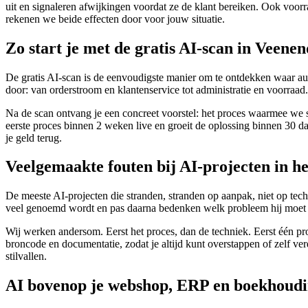
uit en signaleren afwijkingen voordat ze de klant bereiken. Ook voor
rekenen we beide effecten door voor jouw situatie.
Zo start je met de gratis AI-scan in Veene
De gratis AI-scan is de eenvoudigste manier om te ontdekken waar aut
door: van orderstroom en klantenservice tot administratie en voorraad.
Na de scan ontvang je een concreet voorstel: het proces waarmee we star
eerste proces binnen 2 weken live en groeit de oplossing binnen 30 dagen
je geld terug.
Veelgemaakte fouten bij AI-projecten in h
De meeste AI-projecten die stranden, stranden op aanpak, niet op tec
veel genoemd wordt en pas daarna bedenken welk probleem hij moet op
Wij werken andersom. Eerst het proces, dan de techniek. Eerst één pr
broncode en documentatie, zodat je altijd kunt overstappen of zelf verd
stilvallen.
AI bovenop je webshop, ERP en boekhoud