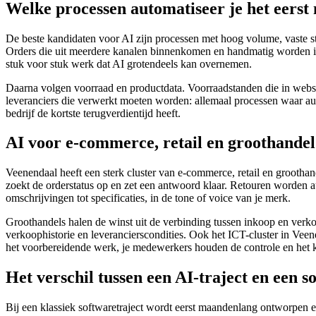
Welke processen automatiseer je het eerst
De beste kandidaten voor AI zijn processen met hoog volume, vaste st
Orders die uit meerdere kanalen binnenkomen en handmatig worden ing
stuk voor stuk werk dat AI grotendeels kan overnemen.
Daarna volgen voorraad en productdata. Voorraadstanden die in websh
leveranciers die verwerkt moeten worden: allemaal processen waar auto
bedrijf de kortste terugverdientijd heeft.
AI voor e-commerce, retail en groothandel
Veenendaal heeft een sterk cluster van e-commerce, retail en groothand
zoekt de orderstatus op en zet een antwoord klaar. Retouren worden 
omschrijvingen tot specificaties, in de tone of voice van je merk.
Groothandels halen de winst uit de verbinding tussen inkoop en verk
verkoophistorie en leverancierscondities. Ook het ICT-cluster in Veene
het voorbereidende werk, je medewerkers houden de controle en het k
Het verschil tussen een AI-traject en een s
Bij een klassiek softwaretraject wordt eerst maandenlang ontworpen en