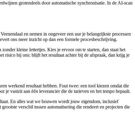
erdwijnen grotendeels door automatische synchronisatie. In de AI-scan
n Veenendaal en nemen in ongeveer een uur je belangrijkste processen
 levert ons meer inzicht op dan een formele procesbeschrijving.
onder kleine lettertjes. Kies je ervoor om te starten, dan staat het
isico bij ons: blijft het resultaat achter bij de afspraak, dan krijg je
geen werkend resultaat hebben. Fout twee: een tool kiezen omdat die
e vastzit aan één leverancier die de tarieven en het tempo bepaalt.
ultaat. En alles wat we bouwen wordt jouw eigendom, inclusief
 grootste verschil tussen automatisering die rendeert en projecten die