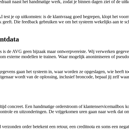
draait naast het handmatige werk, zodat je binnen dagen ziet of de uit
 AI test je op uitkomsten: is de klantvraag goed begrepen, klopt het vo
 geeft. Die feedback gebruiken we om het systeem wekelijks aan te sc
antdata
s is de AVG geen bijzaak maar ontwerpvereiste. Wij verwerken gegeve
 om externe modellen te trainen. Waar mogelijk anonimiseren of pseu
lke gegevens gaan het systeem in, waar worden ze opgeslagen, wie heef
naar wordt van de oplossing, inclusief broncode, bepaal jij zelf waar 
jd concreet. Een handmatige orderstroom of klantenservicemailbox kost
controle en uitzonderingen. De vrijgekomen uren gaan naar werk dat omz
d verzonden order betekent een retour, een creditnota en soms een nega