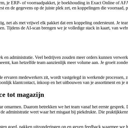
form, je ERP- of voorraadpakket, je boekhouding in Exact Online of AF
est en de gegevens op de juiste plek zet, en koppelingen die voorraad, 
 net als met vrijwel elk pakket dat een koppeling ondersteunt. Je tea
en. Tijdens de AI-scan brengen we je volledige stack in kaart, van webs
iek en administratie. Veel bedrijven zouden meer orders kunnen verwerke
rneemt, kan hetzelfde team aanzienlijk meer volume aan. Je groeit zonde
e ervaren medewerkers zit, wordt vastgelegd in werkende processen, zoda
onlijk klantcontact, inkoop en het uitbouwen van je assortiment en je 
ce tot magazijn
aar omarmen. Daarom betrekken we het team vanaf het eerste gesprek
e administratie weet waar het misgaat bij piekdrukte. Die praktijkken
msten goed, pakken uitzonderingen op en geven feedback waarmee we he