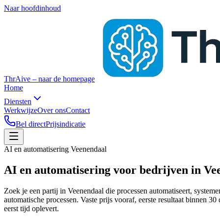
Naar hoofdinhoud
ThrAive – naar de homepage
Home
Diensten
Werkwijze
Over ons
Contact
Bel direct
Prijsindicatie
AI en automatisering Veenendaal
AI en automatisering voor bedrijven
in Ve
Zoek je een partij in Veenendaal die processen automatiseert, syst
automatische processen. Vaste prijs vooraf, eerste resultaat binnen 30
eerst tijd oplevert.