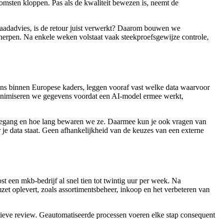
komsten kloppen. Pas als de kwaliteit bewezen is, neemt de
orraadadvies, is de retour juist verwerkt? Daarom bouwen we
herpen. Na enkele weken volstaat vaak steekproefsgewijze controle,
ns binnen Europese kaders, leggen vooraf vast welke data waarvoor
donimiseren we gegevens voordat een AI-model ermee werkt,
t toegang en hoe lang bewaren we ze. Daarmee kun je ook vragen van
je data staat. Geen afhankelijkheid van de keuzes van een externe
 een mkb-bedrijf al snel tien tot twintig uur per week. Na
et oplevert, zoals assortimentsbeheer, inkoop en het verbeteren van
tieve review. Geautomatiseerde processen voeren elke stap consequent