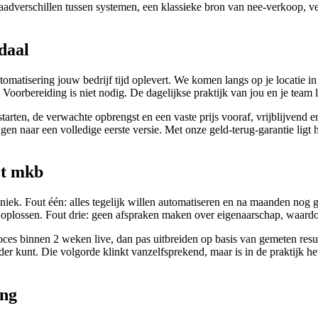
raadverschillen tussen systemen, een klassieke bron van nee-verkoop, v
ndaal
omatisering jouw bedrijf tijd oplevert. We komen langs op je locatie i
 Voorbereiding is niet nodig. De dagelijkse praktijk van jou en je team
ten, de verwachte opbrengst en een vaste prijs vooraf, vrijblijvend en z
 naar een volledige eerste versie. Met onze geld-terug-garantie ligt het r
et mkb
hniek. Fout één: alles tegelijk willen automatiseren en na maanden nog 
lossen. Fout drie: geen afspraken maken over eigenaarschap, waardoor j
oces binnen 2 weken live, dan pas uitbreiden op basis van gemeten res
er kunt. Die volgorde klinkt vanzelfsprekend, maar is in de praktijk het
ing