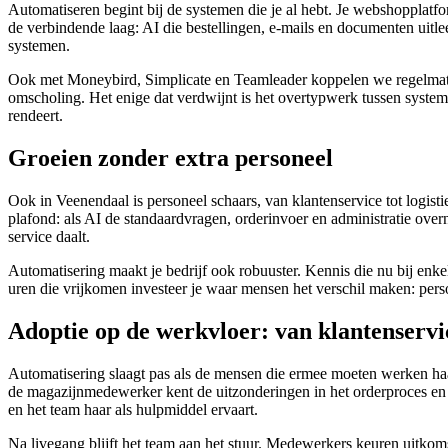
Automatiseren begint bij de systemen die je al hebt. Je webshopplat
de verbindende laag: AI die bestellingen, e-mails en documenten uitle
systemen.
Ook met Moneybird, Simplicate en Teamleader koppelen we regelmatig,
omscholing. Het enige dat verdwijnt is het overtypwerk tussen system
rendeert.
Groeien zonder extra personeel
Ook in Veenendaal is personeel schaars, van klantenservice tot logist
plafond: als AI de standaardvragen, orderinvoer en administratie ove
service daalt.
Automatisering maakt je bedrijf ook robuuster. Kennis die nu bij enkel
uren die vrijkomen investeer je waar mensen het verschil maken: perso
Adoptie op de werkvloer: van klantenservi
Automatisering slaagt pas als de mensen die ermee moeten werken h
de magazijnmedewerker kent de uitzonderingen in het orderproces en d
en het team haar als hulpmiddel ervaart.
Na livegang blijft het team aan het stuur. Medewerkers keuren uitko