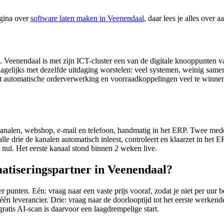
agina over
software laten maken in Veenendaal
, daar lees je alles over 
 Veenendaal is met zijn ICT-cluster een van de digitale knooppunten va
 dagelijks met dezelfde uitdaging worstelen: veel systemen, weinig sam
met automatische orderverwerking en voorraadkoppelingen veel te winne
e kanalen, webshop, e-mail en telefoon, handmatig in het ERP. Twee me
alle drie de kanalen automatisch inleest, controleert en klaarzet in he
 nul. Het eerste kanaal stond binnen 2 weken live.
matiseringspartner in Veenendaal?
er punten. Eén: vraag naar een vaste prijs vooraf, zodat je niet per uu
 één leverancier. Drie: vraag naar de doorlooptijd tot het eerste werkend
ratis AI-scan is daarvoor een laagdrempelige start.