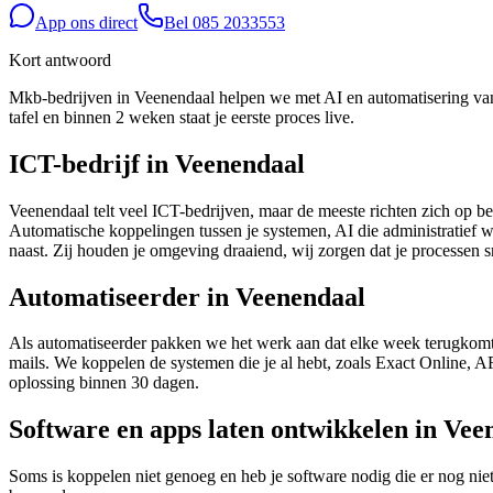
App ons direct
Bel
085 2033553
Kort antwoord
Mkb-bedrijven in Veenendaal helpen we met AI en automatisering van of
tafel en binnen 2 weken staat je eerste proces live.
ICT-bedrijf in Veenendaal
Veenendaal telt veel ICT-bedrijven, maar de meeste richten zich op b
Automatische koppelingen tussen je systemen, AI die administratief 
naast. Zij houden je omgeving draaiend, wij zorgen dat je processen sn
Automatiseerder in Veenendaal
Als automatiseerder pakken we het werk aan dat elke week terugkomt:
mails. We koppelen de systemen die je al hebt, zoals Exact Online, AF
oplossing binnen 30 dagen.
Software en apps laten ontwikkelen in Vee
Soms is koppelen niet genoeg en heb je software nodig die er nog niet