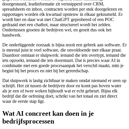
doorgestuurd, leadinformatie zit versnipperd over CRM,
spreadsheets en inbox, contracten worden per stuk doorgelezen en
rapportages worden elk kwartaal opnieuw in elkaar geknutseld. Er
wordt hier en daar wat met ChatGPT geprobeerd of een POC
gedraaid met een chatbot, maar structureel wordt het zelden.
Ondertussen groeien de bedrijven wel, en groeit dus ook het
handwerk.
De onderliggende oorzaak is bijna nooit een gebrek aan software. Er
is meestal juist te veel software, die onvoldoende met elkaar praat.
Daardoor ontstaat er sluipwerk: iemand die iets overtypt, iemand die
iets opzoekt, iemand die iets doorstuurt. Dat is precies waar AI in
combinatie met een goede procesaanpak het verschil maakt, mits je
begint bij het proces en niet bij het gereedschap.
Dat sluipwerk is lastig zichtbaar te maken omdat niemand er uren op
schrijft. Het zit tussen de bedrijven door en komt pas boven water
als je een of twee weken bijhoudt wat er echt gebeurt. Bijna elk
bedrijf dat die oefening doet, schrikt van het totaal en ziet direct
waar de eerste stap ligt.
Wat AI concreet kan doen in je
bedrijfsprocessen