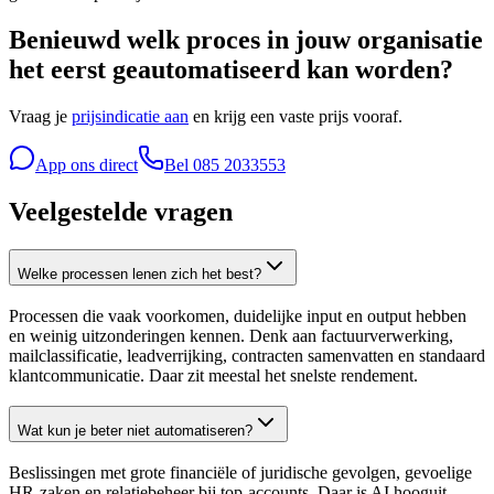
Benieuwd welk proces in jouw organisatie
het eerst geautomatiseerd kan worden?
Vraag je
prijsindicatie aan
en krijg een vaste prijs vooraf.
App ons direct
Bel
085 2033553
Veelgestelde vragen
Welke processen lenen zich het best?
Processen die vaak voorkomen, duidelijke input en output hebben
en weinig uitzonderingen kennen. Denk aan factuurverwerking,
mailclassificatie, leadverrijking, contracten samenvatten en standaard
klantcommunicatie. Daar zit meestal het snelste rendement.
Wat kun je beter niet automatiseren?
Beslissingen met grote financiële of juridische gevolgen, gevoelige
HR-zaken en relatiebeheer bij top-accounts. Daar is AI hooguit