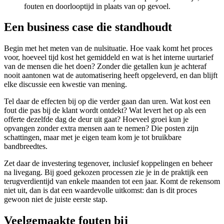
fouten en doorlooptijd in plaats van op gevoel.
Een business case die standhoudt
Begin met het meten van de nulsituatie. Hoe vaak komt het proces
voor, hoeveel tijd kost het gemiddeld en wat is het interne uurtarief
van de mensen die het doen? Zonder die getallen kun je achteraf
nooit aantonen wat de automatisering heeft opgeleverd, en dan blijft
elke discussie een kwestie van mening.
Tel daar de effecten bij op die verder gaan dan uren. Wat kost een
fout die pas bij de klant wordt ontdekt? Wat levert het op als een
offerte dezelfde dag de deur uit gaat? Hoeveel groei kun je
opvangen zonder extra mensen aan te nemen? Die posten zijn
schattingen, maar met je eigen team kom je tot bruikbare
bandbreedtes.
Zet daar de investering tegenover, inclusief koppelingen en beheer
na livegang. Bij goed gekozen processen zie je in de praktijk een
terugverdientijd van enkele maanden tot een jaar. Komt de rekensom
niet uit, dan is dat een waardevolle uitkomst: dan is dit proces
gewoon niet de juiste eerste stap.
Veelgemaakte fouten bij