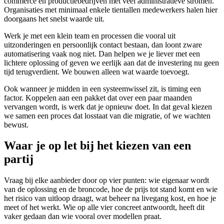
commerce en productiebedrijven met veel administratieve stromen.
Organisaties met minimaal enkele tientallen medewerkers halen hier
doorgaans het snelst waarde uit.
Werk je met een klein team en processen die vooral uit
uitzonderingen en persoonlijk contact bestaan, dan loont zware
automatisering vaak nog niet. Dan helpen we je liever met een
lichtere oplossing of geven we eerlijk aan dat de investering nu geen
tijd terugverdient. We bouwen alleen wat waarde toevoegt.
Ook wanneer je midden in een systeemwissel zit, is timing een
factor. Koppelen aan een pakket dat over een paar maanden
vervangen wordt, is werk dat je opnieuw doet. In dat geval kiezen
we samen een proces dat losstaat van die migratie, of we wachten
bewust.
Waar je op let bij het kiezen van een
partij
Vraag bij elke aanbieder door op vier punten: wie eigenaar wordt
van de oplossing en de broncode, hoe de prijs tot stand komt en wie
het risico van uitloop draagt, wat beheer na livegang kost, en hoe je
meet of het werkt. Wie op alle vier concreet antwoordt, heeft dit
vaker gedaan dan wie vooral over modellen praat.