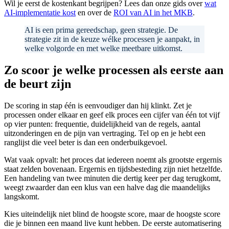
Wil je eerst de kostenkant begrijpen? Lees dan onze gids over
wat
AI-implementatie kost
en over de
ROI van AI in het MKB
.
AI is een prima gereedschap, geen strategie. De
strategie zit in de keuze wélke processen je aanpakt, in
welke volgorde en met welke meetbare uitkomst.
Zo scoor je welke processen als eerste aan
de beurt zijn
De scoring in stap één is eenvoudiger dan hij klinkt. Zet je
processen onder elkaar en geef elk proces een cijfer van één tot vijf
op vier punten: frequentie, duidelijkheid van de regels, aantal
uitzonderingen en de pijn van vertraging. Tel op en je hebt een
ranglijst die veel beter is dan een onderbuikgevoel.
Wat vaak opvalt: het proces dat iedereen noemt als grootste ergernis
staat zelden bovenaan. Ergernis en tijdsbesteding zijn niet hetzelfde.
Een handeling van twee minuten die dertig keer per dag terugkomt,
weegt zwaarder dan een klus van een halve dag die maandelijks
langskomt.
Kies uiteindelijk niet blind de hoogste score, maar de hoogste score
die je binnen een maand live kunt hebben. De eerste automatisering