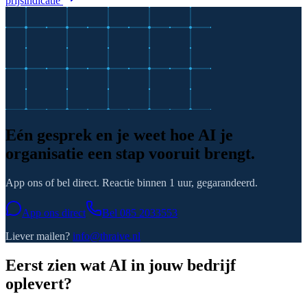
prijsindicatie
Eén gesprek en je weet hoe AI je
organisatie een stap vooruit brengt.
App ons of bel direct. Reactie binnen 1 uur, gegarandeerd.
App ons direct
Bel
085 2033553
Liever mailen?
info@thraive.nl
Eerst zien wat AI in jouw bedrijf
oplevert?