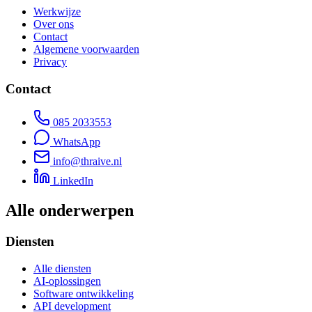
Werkwijze
Over ons
Contact
Algemene voorwaarden
Privacy
Contact
085 2033553
WhatsApp
info@thraive.nl
LinkedIn
Alle onderwerpen
Diensten
Alle diensten
AI-oplossingen
Software ontwikkeling
API development