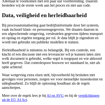
Allemaal te voorkomen met een paar uur voorbereiding. Daarom
besteden wij de eerste week aan het proces en niet aan code.
Data, veiligheid en herleidbaarheid
Bij procesautomatisering gaat bedrijfsinformatie door het systeem,
vaak inclusief klant- en persoonsgegevens. We draaien daarom in
een afgeschermde omgeving, versleutelen gegevens tijdens transport
en opslag en regelen toegang per rol. Je data blijft je eigendom en
wordt niet gebruikt om publieke modellen te trainen.
Herleidbaarheid is minstens zo belangrijk. Bij een controle, een
klacht of een discussie met een leverancier wil je kunnen laten zien
welk document is gebruikt, welke regel is toegepast en wie akkoord
heeft gegeven. Dat controlespoor bouwen we standaard in, niet als
optie achteraf.
Waar wetgeving extra eisen stelt, bijvoorbeeld bij besluiten met
gevolgen voor personen, zorgen we voor menselijke tussenkomst en
uitlegbaarheid. Zo blijft de oplossing houdbaar als de regels
aanscherpen.
Meer over de regels lees je bij
AI en AVG
en bij de
verplichtingen
uit de EU AI Act
.