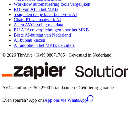
Workflow automatisering tools vergelijken
ROI van AI in het MKB
5 signalen dat je klaar bent voor AI
ChatGPT vs maatwerk AI
AI en AVG: veilig met data
EU AI Act: verplichtingen voor het MKB
Beste AI-bureau van Nederland
AI-bureau kiezen
AI-adoptie in het MKB: de cijfers
©
2026
ThrAive · KvK 98071785 · Gevestigd in Nederland
AVG-conform · ISO 27001 standaarden · Geld-terug-garantie
Even sparren? App ons
App ons via WhatsApp