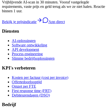
Vrijblijvende AI-scan in 30 minuten. Vooraf vastgelegde
requirements, vaste prijs en geld terug als we ze niet halen. Reactie
binnen 1 uur.
Bekijk je prijsindicatie
App direct
Diensten
AI-oplossingen
Software ontwikkeling
API development
Process engineering
Slimme bedrijfsoplossingen
KPI's verbeteren
Kosten per factuur (cost per invoice)
Offertedoorlooptijd
Omzet per FTE
First response time (FRT)
Debiteurendagen (DSO)
Bedrijf