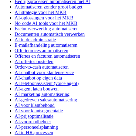
Bedrijfsprocessen automatiseren met AI
Automatiseren zonder groot budget
AI-strategie voor het MKB
AI-oplossingen voor het MKB
No-code AI-tools voor het MKB
Factuurverwerking automatiseren
Documenten automatisch verwerken
AI in de administratie
E-mailafhandeling automatiseren
Offerteproces automatiseren
Offertes en facturen automatiseren
AI offertes opstellen
Order-to-cash automatiseren
AI-chatbot voor klantenservice
AI-chatbot op eigen data
AI-telefoonassistent (voice agent)
AI-agent laten bouwen
AI-marketing automatisering
AI-gedreven salesautomatisering
AI voor klantbehoud
AI voor klantsegmentatie
AI-prijsoptimalisatie
AI-voorraadbeheer
AI-personeelsplanning
AI in HR-processen