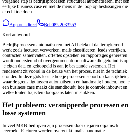
volgende stap is bedrijfsprocessen structureel automatiseren, met een
eerlijke business case en met de mens in de loop op beslissingen die
er echt toe doen.
App ons direct
Bel
085 2033553
Kort antwoord
Bedrijfsprocessen automatiseren met AI betekent dat terugkerend
werk zoals facturen verwerken, mails classificeren, leads verrijken,
contracten samenvatten, offertes opstellen en rapportages genereren
wordt ondersteund of overgenomen door software die getraind is op
je eigen data en gekoppeld is aan je bestaande systemen. Het
rendement zit vooral in de keuze van het proces, niet in de techniek
eronder. In deze gids lees je hoe je processen scoort op kansrijkheid,
waar de grens ligt tussen automatiseren en handmatig houden, hoe je
een business case maakt die standhoudt, hoe je controle inbouwt en
welke fouten trajecten doorgaans laten mislukken.
Het probleem: versnipperde processen en
losse systemen
In veel MKB-bedrijven zijn processen door de jaren organisch
gegroeid. Facturen worden overgetikt, mails handmatig