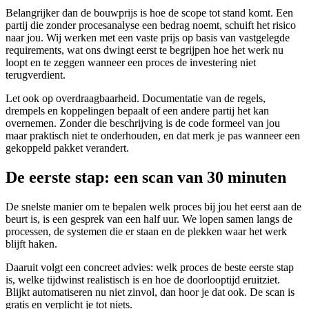
Belangrijker dan de bouwprijs is hoe de scope tot stand komt. Een
partij die zonder procesanalyse een bedrag noemt, schuift het risico
naar jou. Wij werken met een vaste prijs op basis van vastgelegde
requirements, wat ons dwingt eerst te begrijpen hoe het werk nu
loopt en te zeggen wanneer een proces de investering niet
terugverdient.
Let ook op overdraagbaarheid. Documentatie van de regels,
drempels en koppelingen bepaalt of een andere partij het kan
overnemen. Zonder die beschrijving is de code formeel van jou
maar praktisch niet te onderhouden, en dat merk je pas wanneer een
gekoppeld pakket verandert.
De eerste stap: een scan van 30 minuten
De snelste manier om te bepalen welk proces bij jou het eerst aan de
beurt is, is een gesprek van een half uur. We lopen samen langs de
processen, de systemen die er staan en de plekken waar het werk
blijft haken.
Daaruit volgt een concreet advies: welk proces de beste eerste stap
is, welke tijdwinst realistisch is en hoe de doorlooptijd eruitziet.
Blijkt automatiseren nu niet zinvol, dan hoor je dat ook. De scan is
gratis en verplicht je tot niets.