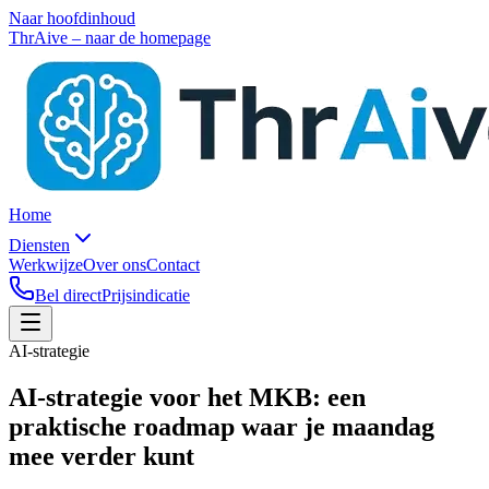
Naar hoofdinhoud
ThrAive – naar de homepage
Home
Diensten
Werkwijze
Over ons
Contact
Bel direct
Prijsindicatie
AI-strategie
AI-strategie voor het MKB: een
praktische roadmap
waar je maandag
mee verder kunt