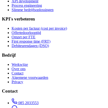
API development
Process engineering
Slimme bedrijfsoplossingen
KPI's verbeteren
Kosten per factuur (cost per invoice)
Offertedoorlooptijd
Omzet per FTE
First response time (FRT)
Debiteurendagen (DSO)
Bedrijf
Werkwijze
Over ons
Contact
Algemene voorwaarden
Privacy
Contact
085 2033553