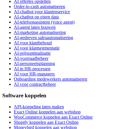
AI offertes opstellen
Order-to-cash automatiseren
AI-chatbot voor klantenservice
AI-chatbot op eigen data
AI-telefoonassistent (voice agent)
AI-agent laten bouwen
AI-marketing automatisering
AI-gedreven salesautomatisering
AI voor klantbehoud
AI voor klantsegmentatie
AI-prijsoptimalisatie
AI-voorraadbeheer
AI-personeelsplanning
AI in HR-processen
AI voor HR-managers
Onboarding medewerkers automatiseren
AI voor contractbeheer
Software koppelen
API-koppeling laten maken
Exact Online koppelen aan webshop
WooCommerce koppelen aan Exact Online
Shopify koppelen aan Exact Online
Moneybird koppelen aan webshop