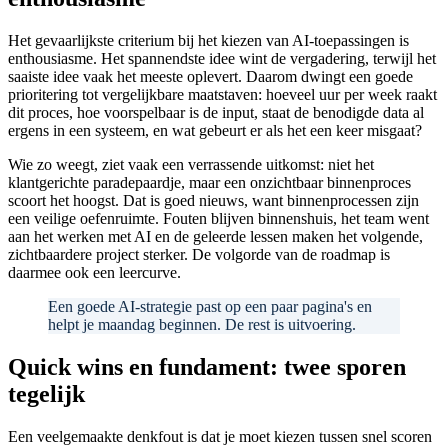
Het gevaarlijkste criterium bij het kiezen van AI-toepassingen is
enthousiasme. Het spannendste idee wint de vergadering, terwijl het
saaiste idee vaak het meeste oplevert. Daarom dwingt een goede
prioritering tot vergelijkbare maatstaven: hoeveel uur per week raakt
dit proces, hoe voorspelbaar is de input, staat de benodigde data al
ergens in een systeem, en wat gebeurt er als het een keer misgaat?
Wie zo weegt, ziet vaak een verrassende uitkomst: niet het
klantgerichte paradepaardje, maar een onzichtbaar binnenproces
scoort het hoogst. Dat is goed nieuws, want binnenprocessen zijn
een veilige oefenruimte. Fouten blijven binnenshuis, het team went
aan het werken met AI en de geleerde lessen maken het volgende,
zichtbaardere project sterker. De volgorde van de roadmap is
daarmee ook een leercurve.
Een goede AI-strategie past op een paar pagina's en
helpt je maandag beginnen. De rest is uitvoering.
Quick wins en fundament: twee sporen
tegelijk
Een veelgemaakte denkfout is dat je moet kiezen tussen snel scoren