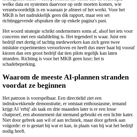
welke data en systemen daarvoor op orde moeten komen, wie
verantwoordelijk is en waaraan je afmeet of het werkt. Voor het
MKB is het nadrukkelijk geen dik rapport, maar een set
richtinggevende afspraken die op enkele pagina's past.
Het woord strategie schrikt ondernemers soms af, alsof het iets voor
concerns met een stafafdeling is. Het tegendeel is waar. Juist een
bedrijf met dertig of tachtig medewerkers kan zich geen twee
mislukte experimenten veroorloven en heeft dus meer baat bij vooraf
kiezen dan een groot bedrijf dat tien pilots tegelijk kan laten
stranden. Richting is voor het MKB geen luxe; het is
schadebeperking.
Waarom de meeste AI-plannen stranden
voordat ze beginnen
Het patroon is voorspelbaar. Een directielid ziet een
indrukwekkende demonstratie, er ontstaat enthousiasme, iemand
krijgt AI 'erbij' als taak en drie maanden later is er een losse
chatproef, een abonnement dat niemand gebruikt en een lichte kater.
Niet door gebrek aan wil of aan techniek, maar door gebrek aan
volgorde: er is gestart bij wat er kan, in plaats van bij wat het bedrijf
nodig heeft.