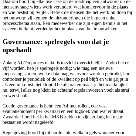
Daarom hoort bij elke use-case op de roadmap een antwoord op de
mensenvraag: wiens werk verandert, wat komt ervoor in de plaats
en wie beslist bij twijfel. Betrek de mensen die het werk nu doen bij
het ontwerp; zij kennen de uitzonderingen die in geen enkel
processchema staan. Een medewerker die zijn eigen kennis in het
systeem herkent, verdedigt het in plaats van het te ontwijken.
Governance: spelregels voordat je
opschaalt
Zolang AI één proces raakt, is toezicht overzichtelijk. Zodra het er
vijf worden, heb je spelregels nodig: wie mag een nieuwe
toepassing starten, welke data mag waarvoor worden gebruikt, hoe
controleer je periodiek of de kwaliteit op peil blijft en wie grijpt in
als een uitkomst niet klopt. Die afspraken maak je het makkelijkst
nu, terwijl alles nog klein is; achteraf regels invoeren voelt als straf
en werkt half.
Goede governance is licht: een A4 met rollen, een vast
evaluatiemoment per kwartaal en een logboek van wat er draait.
Zwaarder hoeft het in het MKB zelden te zijn, zolang het maar
bestaat en wordt nageleefd.
Regelgeving hoort bij dit hoofdstuk; welke regels wanneer voor