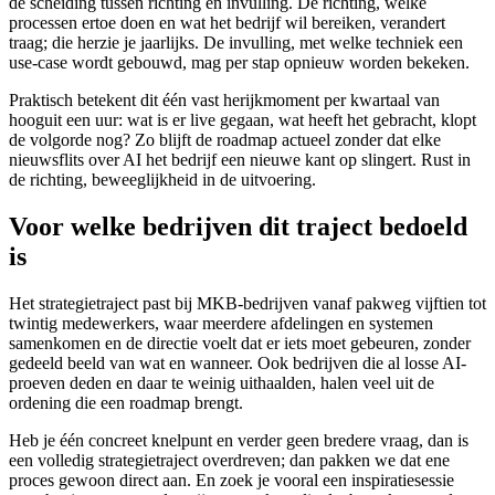
de scheiding tussen richting en invulling. De richting, welke
processen ertoe doen en wat het bedrijf wil bereiken, verandert
traag; die herzie je jaarlijks. De invulling, met welke techniek een
use-case wordt gebouwd, mag per stap opnieuw worden bekeken.
Praktisch betekent dit één vast herijkmoment per kwartaal van
hooguit een uur: wat is er live gegaan, wat heeft het gebracht, klopt
de volgorde nog? Zo blijft de roadmap actueel zonder dat elke
nieuwsflits over AI het bedrijf een nieuwe kant op slingert. Rust in
de richting, beweeglijkheid in de uitvoering.
Voor welke bedrijven dit traject bedoeld
is
Het strategietraject past bij MKB-bedrijven vanaf pakweg vijftien tot
twintig medewerkers, waar meerdere afdelingen en systemen
samenkomen en de directie voelt dat er iets moet gebeuren, zonder
gedeeld beeld van wat en wanneer. Ook bedrijven die al losse AI-
proeven deden en daar te weinig uithaalden, halen veel uit de
ordening die een roadmap brengt.
Heb je één concreet knelpunt en verder geen bredere vraag, dan is
een volledig strategietraject overdreven; dan pakken we dat ene
proces gewoon direct aan. En zoek je vooral een inspiratiesessie