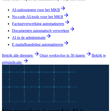
AI-oplossingen voor het MKB
No-code AI-tools voor het MKB
Factuurverwerking automatiseren
Documenten automatisch verwerken
AI in de administratie
E-mailafhandeling automatiseren
Bekijk alle diensten
Onze werkwijze in 30 dagen
Bekijk je
prijsindicatie
Eén gesprek en je weet hoe AI je