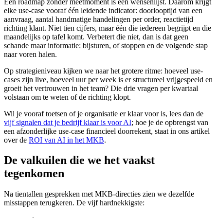
Een roadmap zonder meetmoment is een wensenlijst. Daarom krijgt
elke use-case vooraf één leidende indicator: doorlooptijd van een
aanvraag, aantal handmatige handelingen per order, reactietijd
richting klant. Niet tien cijfers, maar één die iedereen begrijpt en die
maandelijks op tafel komt. Verbetert die niet, dan is dat geen
schande maar informatie: bijsturen, of stoppen en de volgende stap
naar voren halen.
Op strategieniveau kijken we naar het grotere ritme: hoeveel use-
cases zijn live, hoeveel uur per week is er structureel vrijgespeeld en
groeit het vertrouwen in het team? Die drie vragen per kwartaal
volstaan om te weten of de richting klopt.
Wil je vooraf toetsen of je organisatie er klaar voor is, lees dan de
vijf signalen dat je bedrijf klaar is voor AI
; hoe je de opbrengst van
een afzonderlijke use-case financieel doorrekent, staat in ons artikel
over de
ROI van AI in het MKB
.
De valkuilen die we het vaakst
tegenkomen
Na tientallen gesprekken met MKB-directies zien we dezelfde
misstappen terugkeren. De vijf hardnekkigste: