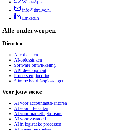
WhatsApp
info@thraive.nl
LinkedIn
Alle onderwerpen
Diensten
Alle diensten
AI-oplossingen
Software ontwikkeling
API development
Process engineering
Slimme bedrijfsoplossingen
Voor jouw sector
AI voor accountantskantoren
AI voor advocaten
AI voor marketingbureaus
AI voor vastgoed
AI in logistieke processen
AI-wagenparkbeheer