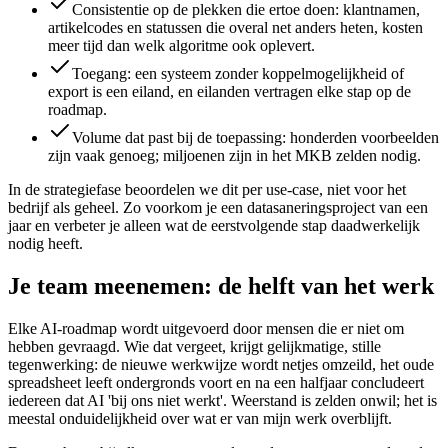
Consistentie op de plekken die ertoe doen: klantnamen,
artikelcodes en statussen die overal net anders heten, kosten
meer tijd dan welk algoritme ook oplevert.
Toegang: een systeem zonder koppelmogelijkheid of
export is een eiland, en eilanden vertragen elke stap op de
roadmap.
Volume dat past bij de toepassing: honderden voorbeelden
zijn vaak genoeg; miljoenen zijn in het MKB zelden nodig.
In de strategiefase beoordelen we dit per use-case, niet voor het
bedrijf als geheel. Zo voorkom je een datasaneringsproject van een
jaar en verbeter je alleen wat de eerstvolgende stap daadwerkelijk
nodig heeft.
Je team meenemen: de helft van het werk
Elke AI-roadmap wordt uitgevoerd door mensen die er niet om
hebben gevraagd. Wie dat vergeet, krijgt gelijkmatige, stille
tegenwerking: de nieuwe werkwijze wordt netjes omzeild, het oude
spreadsheet leeft ondergronds voort en na een halfjaar concludeert
iedereen dat AI 'bij ons niet werkt'. Weerstand is zelden onwil; het is
meestal onduidelijkheid over wat er van mijn werk overblijft.