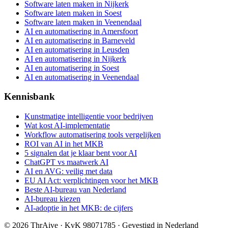
Software laten maken in Nijkerk
Software laten maken in Soest
Software laten maken in Veenendaal
AI en automatisering in Amersfoort
AI en automatisering in Barneveld
AI en automatisering in Leusden
AI en automatisering in Nijkerk
AI en automatisering in Soest
AI en automatisering in Veenendaal
Kennisbank
Kunstmatige intelligentie voor bedrijven
Wat kost AI-implementatie
Workflow automatisering tools vergelijken
ROI van AI in het MKB
5 signalen dat je klaar bent voor AI
ChatGPT vs maatwerk AI
AI en AVG: veilig met data
EU AI Act: verplichtingen voor het MKB
Beste AI-bureau van Nederland
AI-bureau kiezen
AI-adoptie in het MKB: de cijfers
©
2026
ThrAive · KvK 98071785 · Gevestigd in Nederland