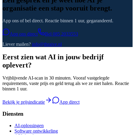
organisatie een stap vooruit brengt.
App ons of bel direct. Reactie binnen 1 uur, gegarandeerd.
App ons direct
Bel
085 2033553
Liever mailen?
info@thraive.nl
Eerst zien wat AI in jouw bedrijf
oplevert?
Vrijblijvende AI-scan in 30 minuten. Vooraf vastgelegde
requirements, vaste prijs en geld terug als we ze niet halen. Reactie
binnen 1 uur.
Bekijk je prijsindicatie
App direct
Diensten
AI-oplossingen
Software ontwikkeling