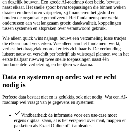
en degelijk bouwen. Een goede AI-roadmap doet beide, bewust
naast elkaar. Het snelle spoor bevat toepassingen die binnen weken
draaien en direct uren vrijspelen; zij financieren het geduld en
houden de organisatie gemotiveerd. Het fundamentspoor werkt
ondertussen aan wat langzaam groeit: datakwaliteit, koppelingen
tussen systemen en afspraken over verantwoord gebruik.
Wie alleen quick wins najaagt, bouwt een verzameling losse trucjes
die elkaar nooit versterken. Wie alleen aan het fundament werkt,
verliest het draagvlak voordat er iets zichtbaar is. De verhouding
luistert nauw en verschilt per bedrijf; als vuistregel plannen we in het
eerste halfjaar ruwweg twee snelle toepassingen naast één
fundamentele verbetering, en herijken we daarna.
Data en systemen op orde: wat er echt
nodig is
Perfecte data bestaat niet en is gelukkig ook niet nodig. Wat een AI-
roadmap wel vraagt van je gegevens en systemen:
Vindbaarheid: de informatie voor een use-case moet
ergens digitaal staan, al is het verspreid over mail, mappen en
pakketten als Exact Online of Teamleader.