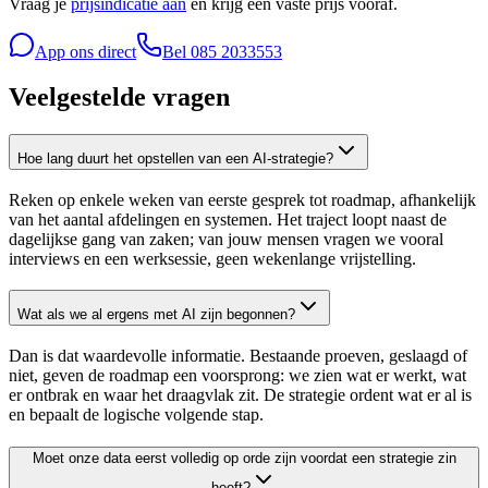
Vraag je
prijsindicatie aan
en krijg een vaste prijs vooraf.
App ons direct
Bel
085 2033553
Veelgestelde vragen
Hoe lang duurt het opstellen van een AI-strategie?
Reken op enkele weken van eerste gesprek tot roadmap, afhankelijk
van het aantal afdelingen en systemen. Het traject loopt naast de
dagelijkse gang van zaken; van jouw mensen vragen we vooral
interviews en een werksessie, geen wekenlange vrijstelling.
Wat als we al ergens met AI zijn begonnen?
Dan is dat waardevolle informatie. Bestaande proeven, geslaagd of
niet, geven de roadmap een voorsprong: we zien wat er werkt, wat
er ontbrak en waar het draagvlak zit. De strategie ordent wat er al is
en bepaalt de logische volgende stap.
Moet onze data eerst volledig op orde zijn voordat een strategie zin
heeft?