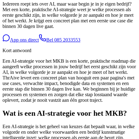
Iedereen roept iets over AI, maar waar begin je in je eigen bedrijf?
Met een korte, praktische AI-strategie weet je welke processen als
eerste geschikt zijn, in welke volgorde je ze aanpakt en hoe je meet
of het werkt. Je krijgt een concreet plan met een eerste use case die
binnen 30 dagen live gaat.
App ons direct
Bel
085 2033553
Kort antwoord
Een AI-strategie voor het MKB is een korte, praktische roadmap die
aangeeft welke processen in jouw bedrijf het eerst geschikt zijn voor
AI, in welke volgorde je ze aanpakt en hoe je meet of het werkt.
ThrAive levert een concreet plan van hooguit een paar pagina's met
use cases, verwachte impact, benodigde data en systemen en een
eerste stap die binnen 30 dagen live kan. We beginnen bij je huidige
processen en systemen en zorgen dat elke stap losstaand waarde
oplevert, zodat je nooit vastzit aan één groot traject.
Wat is een AI-strategie voor het MKB?
Een AI-strategie is het geheel van keuzes dat bepaalt waar, in welke
volgorde en onder welke voorwaarden een bedrijf kunstmatige
intelligentie inzet: welke processen als eerste aan de beurt zijn,