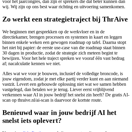
voor het jaarcongres, dan zijn er sprekers die dat beter kunnen dan
wij. Wij zijn op ons best waar richting en uitvoering samenkomen.
Zo werkt een strategietraject bij
Thr
Ai
ve
We beginnen met gesprekken op de werkvloer en in de
directiekamer, brengen processen en systemen in kaart en leggen
binnen enkele weken een gewogen roadmap op tafel. Daarna stopt
het niet bij papier: de eerste use-case van die roadmap staat binnen
30 dagen in productie, zodat de strategie zich meteen begint te
bewijzen. Voor het hele traject spreken we vooraf één vast bedrag
af; nacalculatie kennen we niet.
Alles wat we voor je bouwen, inclusief de volledige broncode, is
jouw eigendom, zodat je met elke partij verder kunt en aan niemand
vastzit. Levert een gebouwde oplossing niet wat we samen hebben
vastgelegd, dan betalen we je terug. Liever eerst vrijblijvend
verkennen waar AI in jouw bedrijf het snelst zin heeft? De gratis AI-
scan op thraive.nl/ai-scan is daarvoor de kortste route.
Benieuwd waar in jouw bedrijf AI het
snelst iets oplevert?